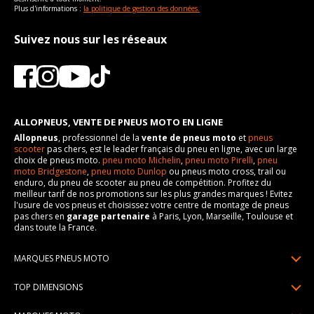
Plus d'informations :
la politique de gestion des données.
Suivez nous sur les réseaux
ALLOPNEUS, VENTE DE PNEUS MOTO EN LIGNE
Allopneus
, professionnel de la
vente de pneus moto
et
pneus
scooter
pas chers, est le leader français du pneu en ligne, avec un large
choix de pneus moto.
pneu moto Michelin
,
pneu moto Pirelli
,
pneu
moto Bridgestone
,
pneu moto Dunlop
ou pneus moto cross, trail ou
enduro, du pneu de scooter au pneu de compétition. Profitez du
meilleur tarif de nos promotions sur les plus grandes marques ! Evitez
l'usure de vos pneus et choisissez votre centre de montage de pneus
pas chers en
garage partenaire
à Paris, Lyon, Marseille, Toulouse et
dans toute la France.
MARQUES PNEUS MOTO
Pneus Michelin
TOP DIMENSIONS
Pneus Pirelli
90/90R21