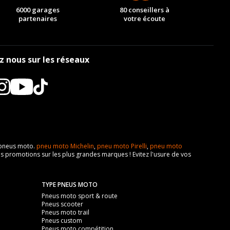
6000 garages
80 conseillers à
partenaires
votre écoute
z nous sur les réseaux
e pneus moto.
pneu moto Michelin
,
pneu moto Pirelli
,
pneu moto
s promotions sur les plus grandes marques ! Evitez l'usure de vos
TYPE PNEUS MOTO
Pneus moto sport & route
Pneus scooter
Pneus moto trail
Pneus custom
Pneus moto compétition