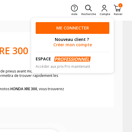
0
Aide
Recherche
Compte
Panier
ME CONNECTER
Nouveau client ?
Créer mon compte
RE 300
ESPACE
Accéder aux prix Pro maintenant
n de pneus avant moto et pneus arrière
permettra de trouver rapidement les
s motos
HONDA XRE 300
, vous trouverez
neumatiques, dans le carnet de bord de
he par véhicule, simplement et