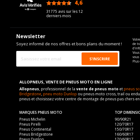
4,6
/5
31775 avis sur les 12
derniers mois
Newsletter
Votre
Soyez informé de nos offres et bons plans du moment !
de tr
d'inf
Vous 
vous
Plus 
ALLOPNEUS, VENTE DE PNEUS MOTO EN LIGNE
Allopneus
, professionnel de la
vente de pneus moto
et
pneus sc
Bridgestone
,
pneu moto Dunlop
ou pneus moto cross, trail ou endur
pneus et choisissez votre centre de montage de pneus pas chers e
MARQUES PNEUS MOTO
TOP DIMENSI
Pneus Michelin
90/90R21
Pneus Pirelli
120/70R17
Pneus Continental
150/70R17
Pneus Bridgestone
160/60R17
Pneus Dunlop
170/60R17