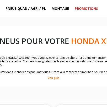
PNEUS QUAD / AGRI / PL
MONTAGE
PROMOTIONS
PNEUS POUR VOTRE
HONDA X
 votre
HONDA XRE 300
? Vous voulez être certain de choisir la bonne dimensio
ider votre achat ? Laissez vous guider par la recherche par véhicule qui vous 
A
.
trouver dans le choix des pneumatiques. Grâce à la recherche simplifiée pour le
omologuées par
HONDA XRE 300
.
Voir plus
dimensions de vos pneus ? Ces informations sont indiquées sur le flanc des p
sur la moto.
es pneus avant moto et les pneus arrière moto grâce à notre moteur de recherc
 des pneus moto avec les dimensions homologuées par le constructeur.