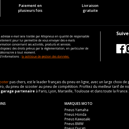
Paiement en
Livraison
plusieurs fois
gratuite
Suive
 adresse e-mail sera traitée par Allopneus en qualité de responsable
aitement pour lui permettre de vous envoyer des e-mails
ormation concernant ses activités, produits et services.
disposez des droits prévus par la règlementation, en particulier de
 désinscrire à tout moment.
d'informations :
la politique de gestion des données.
ooter
pas chers, est le leader français du pneu en ligne, avec un large choix d
o, du pneu de scooter au pneu de compétition. Profitez du meilleur tarif de no
n
garage partenaire
à Paris, Lyon, Marseille, Toulouse et dans toute la France.
ONS
MARQUES MOTO
Pneus Yamaha
Pneus Honda
Pneus Kawasaki
Pneus BMW
Pneus Ducati