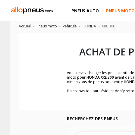
PNEUS AUTO
PNEUS MOTO
Accueil
Pneus moto
Véhicule
HONDA
XRE 300
ACHAT DE 
Vous devez changer les pneus moto de
moto pour
HONDA XRE 300
avant de val
dimensions de pneus pour votre
HOND
Il n'est pas toujours évident de s'y re
facilement les dimensions de pneus h
Vous ne savez pas comment trouver les 
la moto ainsi que sur l'étiquette collée 
Vous trouverez les propositions pour l
facilement.
RECHERCHEZ DES PNEUS
Nous recommandons de toujours monter