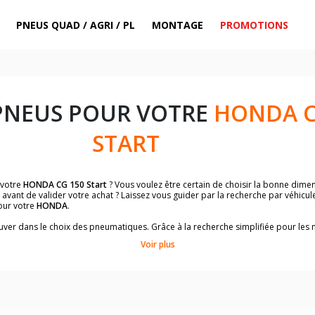
PNEUS QUAD / AGRI / PL
MONTAGE
PROMOTIONS
PNEUS POUR VOTRE
HONDA C
START
 votre
HONDA CG 150 Start
? Vous voulez être certain de choisir la bonne dim
avant de valider votre achat ? Laissez vous guider par la recherche par véhicu
our votre
HONDA
.
trouver dans le choix des pneumatiques. Grâce à la recherche simplifiée pour le
de pneus homologuées par
HONDA CG 150 Start
.
Voir plus
dimensions de vos pneus ? Ces informations sont indiquées sur le flanc des p
sur la moto.
es pneus avant moto et les pneus arrière moto grâce à notre moteur de recherc
 des pneus moto avec les dimensions homologuées par le constructeur.