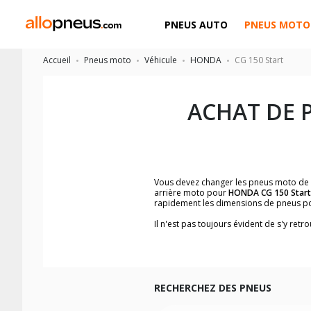
PNEUS AUTO
PNEUS MOTO
Accueil
Pneus moto
Véhicule
HONDA
CG 150 Start
ACHAT DE 
Vous devez changer les pneus moto de
arrière moto pour
HONDA CG 150 Start
rapidement les dimensions de pneus p
Il n'est pas toujours évident de s'y re
trouverez facilement les dimensions 
Vous ne savez pas comment trouver les 
la moto ainsi que sur l'étiquette collée 
Vous trouverez les propositions pour l
facilement.
RECHERCHEZ DES PNEUS
Nous recommandons de toujours monter