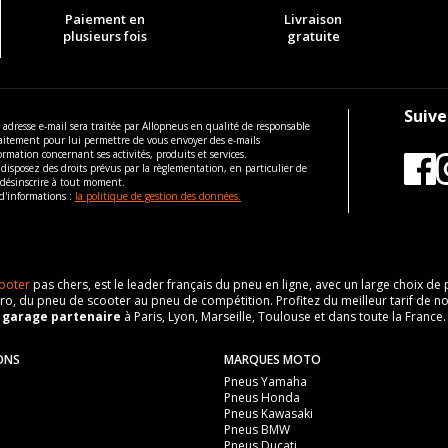
Paiement en
Livraison
plusieurs fois
gratuite
Suive
 adresse e-mail sera traitée par Allopneus en qualité de responsable
aitement pour lui permettre de vous envoyer des e-mails
ormation concernant ses activités, produits et services.
disposez des droits prévus par la règlementation, en particulier de
 désinscrire à tout moment.
d'informations :
la politique de gestion des données.
ooter
pas chers, est le leader français du pneu en ligne, avec un large choix d
o, du pneu de scooter au pneu de compétition. Profitez du meilleur tarif de no
n
garage partenaire
à Paris, Lyon, Marseille, Toulouse et dans toute la France.
ONS
MARQUES MOTO
Pneus Yamaha
Pneus Honda
Pneus Kawasaki
Pneus BMW
Pneus Ducati