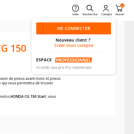
0
Aide
Recherche
Compte
Panier
ME CONNECTER
Nouveau client ?
G 150
Créer mon compte
ESPACE
Accéder aux prix Pro maintenant
ension de pneus avant moto et pneus
le qui vous permettra de trouver
s motos
HONDA CG 150 Start
, vous
neumatiques, dans le carnet de bord de
he par véhicule, simplement et