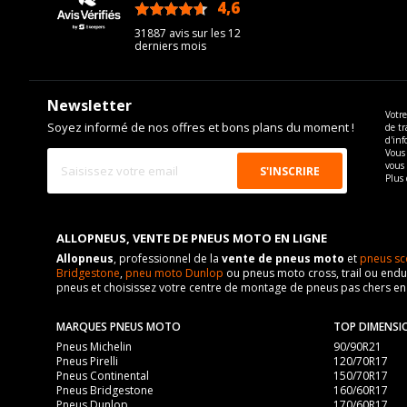
4,6
/5
31887 avis sur les 12
derniers mois
Newsletter
Votre
Soyez informé de nos offres et bons plans du moment !
de tr
d'inf
Vous 
vous
Plus 
ALLOPNEUS, VENTE DE PNEUS MOTO EN LIGNE
Allopneus
, professionnel de la
vente de pneus moto
et
pneus sc
Bridgestone
,
pneu moto Dunlop
ou pneus moto cross, trail ou endur
pneus et choisissez votre centre de montage de pneus pas chers e
MARQUES PNEUS MOTO
TOP DIMENSI
Pneus Michelin
90/90R21
Pneus Pirelli
120/70R17
Pneus Continental
150/70R17
Pneus Bridgestone
160/60R17
Pneus Dunlop
170/60R17