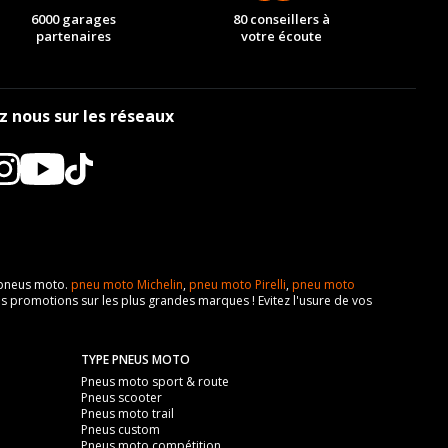
6000 garages
80 conseillers à
partenaires
votre écoute
z nous sur les réseaux
e pneus moto.
pneu moto Michelin
,
pneu moto Pirelli
,
pneu moto
s promotions sur les plus grandes marques ! Evitez l'usure de vos
TYPE PNEUS MOTO
Pneus moto sport & route
Pneus scooter
Pneus moto trail
Pneus custom
Pneus moto compétition