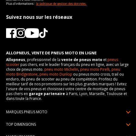
Plus d'informations :
la politique de gestion des données.
Suivez nous sur les réseaux
ALLOPNEUS, VENTE DE PNEUS MOTO EN LIGNE
Allopneus
, professionnel de la
vente de pneus moto
et
pneus
scooter
pas chers, est le leader français du pneu en ligne, avec un large
choix de pneus moto.
pneu moto Michelin
,
pneu moto Pirelli
,
pneu
moto Bridgestone
,
pneu moto Dunlop
ou pneus moto cross, trail ou
enduro, du pneu de scooter au pneu de compétition. Profitez du
meilleur tarif de nos promotions sur les plus grandes marques ! Evitez
l'usure de vos pneus et choisissez votre centre de montage de pneus
pas chers en
garage partenaire
à Paris, Lyon, Marseille, Toulouse et
dans toute la France.
MARQUES PNEUS MOTO
Pneus Michelin
TOP DIMENSIONS
Pneus Pirelli
90/90R21