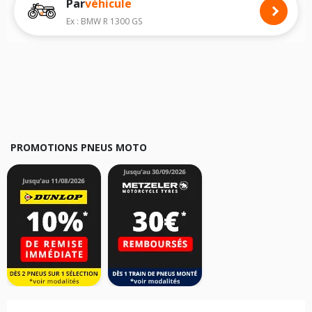
Par
véhicule
Nous recommandons de toujours monter des pneus moto avec les
dimensions homologuées par le constructeur.
Ex : BMW R 1300 GS
Pour cela, veuillez sélectionner le modèle de votre moto
HONDA Eterno
ci-dessous :
Les résultats de votre recherche sont donnés à titre indicatif. Il est
fortement recommandé de vérifier en amont la dimension des pneus
montés sur votre véhicule, sans oublier les indices de charge et de
vitesse, indispensables pour que votre dimension soit complète.
PROMOTIONS PNEUS MOTO