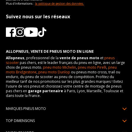
Plus d'informations :
la politique de gestion des données.
Suivez nous sur les réseaux
ALLOPNEUS, VENTE DE PNEUS MOTO EN LIGNE
Allopneus
, professionnel de la
vente de pneus moto
et
pneus
scooter
pas chers, est le leader français du pneu en ligne, avec un large
choix de pneus moto.
pneu moto Michelin
,
pneu moto Pirelli
,
pneu
moto Bridgestone
,
pneu moto Dunlop
ou pneus moto cross, trail ou
enduro, du pneu de scooter au pneu de compétition. Profitez du
meilleur tarif de nos promotions sur les plus grandes marques ! Evitez
l'usure de vos pneus et choisissez votre centre de montage de pneus
pas chers en
garage partenaire
à Paris, Lyon, Marseille, Toulouse et
dans toute la France.
MARQUES PNEUS MOTO
Pneus Michelin
TOP DIMENSIONS
Pneus Pirelli
90/90R21