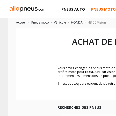
PNEUS AUTO
PNEUS MOTO
Accueil
Pneus moto
Véhicule
HONDA
NB 50 Vision
ACHAT DE
Vous devez changer les pneus moto de
arrière moto pour
HONDA NB 50 Vision
rapidement les dimensions de pneus p
Il n'est pas toujours évident de s'y re
trouverez facilement les dimensions 
Vous ne savez pas comment trouver les 
la moto ainsi que sur l'étiquette collée 
Vous trouverez les propositions pour l
facilement.
RECHERCHEZ DES PNEUS
Nous recommandons de toujours monter