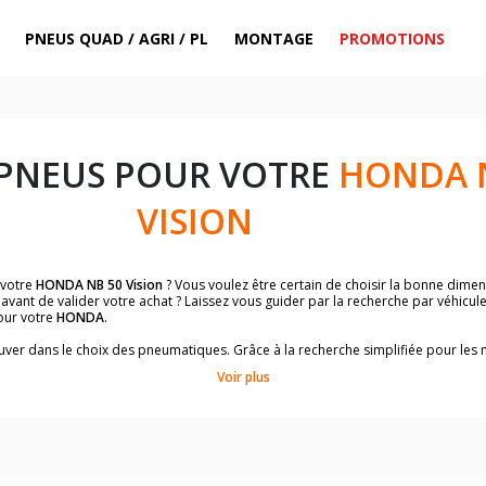
PNEUS QUAD / AGRI / PL
MONTAGE
PROMOTIONS
 PNEUS POUR VOTRE
HONDA 
VISION
 votre
HONDA NB 50 Vision
? Vous voulez être certain de choisir la bonne dim
avant de valider votre achat ? Laissez vous guider par la recherche par véhicul
our votre
HONDA
.
trouver dans le choix des pneumatiques. Grâce à la recherche simplifiée pour le
de pneus homologuées par
HONDA NB 50 Vision
.
Voir plus
dimensions de vos pneus ? Ces informations sont indiquées sur le flanc des p
sur la moto.
es pneus avant moto et les pneus arrière moto grâce à notre moteur de recherc
 des pneus moto avec les dimensions homologuées par le constructeur.