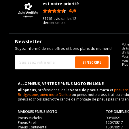
est notre priorité
4,6
/5
31761 avis sur les 12
derniers mois
Newsletter
Votre
Soyez informé de nos offres et bons plans du moment !
de tr
d'inf
Vous 
vous
Plus 
ALLOPNEUS, VENTE DE PNEUS MOTO EN LIGNE
Allopneus
, professionnel de la
vente de pneus moto
et
pneus sc
Bridgestone
,
pneu moto Dunlop
ou pneus moto cross, trail ou endur
pneus et choisissez votre centre de montage de pneus pas chers e
MARQUES PNEUS MOTO
TOP DIMENSI
Pneus Michelin
90/90R21
Pneus Pirelli
120/70R17
Pneus Continental
150/70R17