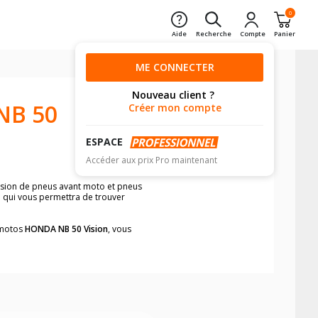
0
Aide
Recherche
Compte
Panier
ME CONNECTER
Nouveau client ?
NB 50
Créer mon compte
ESPACE
Accéder aux prix Pro maintenant
ension de pneus avant moto et pneus
e qui vous permettra de trouver
s motos
HONDA NB 50 Vision
, vous
neumatiques, dans le carnet de bord de
he par véhicule, simplement et