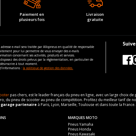
Paiement en
Livraison
plusieurs fois
gratuite
Suive
 adresse e-mail sera traitée par Allopneus en qualité de responsable
aitement pour lui permettre de vous envoyer des e-mails
ormation concernant ses activités, produits et services.
disposez des droits prévus par la règlementation, en particulier de
 désinscrire à tout moment.
d'informations :
la politique de gestion des données.
ooter
pas chers, est le leader français du pneu en ligne, avec un large choix d
o, du pneu de scooter au pneu de compétition. Profitez du meilleur tarif de no
n
garage partenaire
à Paris, Lyon, Marseille, Toulouse et dans toute la France.
ONS
MARQUES MOTO
Pneus Yamaha
Pneus Honda
Pneus Kawasaki