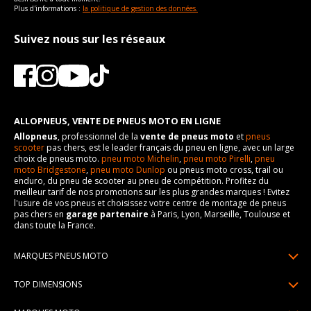
Plus d'informations :
la politique de gestion des données.
Suivez nous sur les réseaux
ALLOPNEUS, VENTE DE PNEUS MOTO EN LIGNE
Allopneus
, professionnel de la
vente de pneus moto
et
pneus
scooter
pas chers, est le leader français du pneu en ligne, avec un large
choix de pneus moto.
pneu moto Michelin
,
pneu moto Pirelli
,
pneu
moto Bridgestone
,
pneu moto Dunlop
ou pneus moto cross, trail ou
enduro, du pneu de scooter au pneu de compétition. Profitez du
meilleur tarif de nos promotions sur les plus grandes marques ! Evitez
l'usure de vos pneus et choisissez votre centre de montage de pneus
pas chers en
garage partenaire
à Paris, Lyon, Marseille, Toulouse et
dans toute la France.
MARQUES PNEUS MOTO
Pneus Michelin
TOP DIMENSIONS
Pneus Pirelli
90/90R21