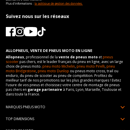
Plus d'informations :
la politique de gestion des données.
Suivez nous sur les réseaux
ALLOPNEUS, VENTE DE PNEUS MOTO EN LIGNE
Allopneus
, professionnel de la
vente de pneus moto
et
pneus
scooter
pas chers, est le leader français du pneu en ligne, avec un large
choix de pneus moto.
pneu moto Michelin
,
pneu moto Pirelli
,
pneu
moto Bridgestone
,
pneu moto Dunlop
ou pneus moto cross, trail ou
enduro, du pneu de scooter au pneu de compétition. Profitez du
meilleur tarif de nos promotions sur les plus grandes marques ! Evitez
l'usure de vos pneus et choisissez votre centre de montage de pneus
pas chers en
garage partenaire
à Paris, Lyon, Marseille, Toulouse et
dans toute la France.
MARQUES PNEUS MOTO
Pneus Michelin
TOP DIMENSIONS
Pneus Pirelli
90/90R21