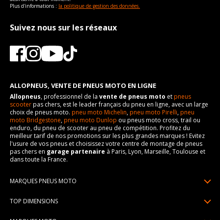
Plus d'informations :
la politique de gestion des données.
Suivez nous sur les réseaux
ALLOPNEUS, VENTE DE PNEUS MOTO EN LIGNE
Allopneus
, professionnel de la
vente de pneus moto
et
pneus
scooter
pas chers, est le leader français du pneu en ligne, avec un large
choix de pneus moto.
pneu moto Michelin
,
pneu moto Pirelli
,
pneu
moto Bridgestone
,
pneu moto Dunlop
ou pneus moto cross, trail ou
enduro, du pneu de scooter au pneu de compétition. Profitez du
meilleur tarif de nos promotions sur les plus grandes marques ! Evitez
l'usure de vos pneus et choisissez votre centre de montage de pneus
pas chers en
garage partenaire
à Paris, Lyon, Marseille, Toulouse et
dans toute la France.
MARQUES PNEUS MOTO
Pneus Michelin
TOP DIMENSIONS
Pneus Pirelli
90/90R21