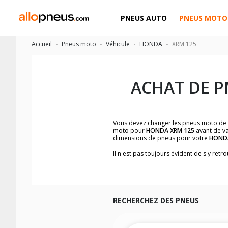
PNEUS AUTO
PNEUS MOTO
Accueil
Pneus moto
Véhicule
HONDA
XRM 125
ACHAT DE 
Vous devez changer les pneus moto de
moto pour
HONDA XRM 125
avant de va
dimensions de pneus pour votre
HOND
Il n'est pas toujours évident de s'y re
facilement les dimensions de pneus h
Vous ne savez pas comment trouver les 
la moto ainsi que sur l'étiquette collée 
Vous trouverez les propositions pour l
facilement.
RECHERCHEZ DES PNEUS
Nous recommandons de toujours monter