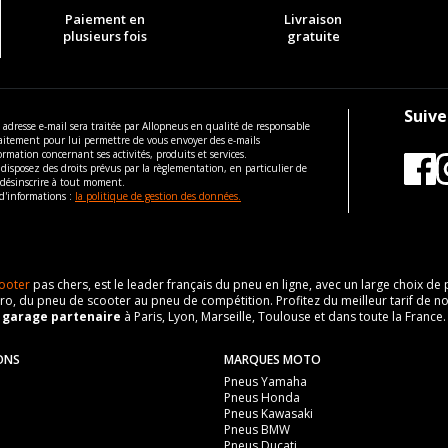
Paiement en
Livraison
plusieurs fois
gratuite
Suive
 adresse e-mail sera traitée par Allopneus en qualité de responsable
aitement pour lui permettre de vous envoyer des e-mails
ormation concernant ses activités, produits et services.
disposez des droits prévus par la règlementation, en particulier de
 désinscrire à tout moment.
d'informations :
la politique de gestion des données.
ooter
pas chers, est le leader français du pneu en ligne, avec un large choix d
o, du pneu de scooter au pneu de compétition. Profitez du meilleur tarif de no
n
garage partenaire
à Paris, Lyon, Marseille, Toulouse et dans toute la France.
ONS
MARQUES MOTO
Pneus Yamaha
Pneus Honda
Pneus Kawasaki
Pneus BMW
Pneus Ducati