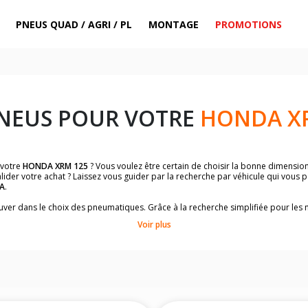
PNEUS QUAD / AGRI / PL
MONTAGE
PROMOTIONS
PNEUS POUR VOTRE
HONDA X
 votre
HONDA XRM 125
? Vous voulez être certain de choisir la bonne dimensio
lider votre achat ? Laissez vous guider par la recherche par véhicule qui vous
A
.
trouver dans le choix des pneumatiques. Grâce à la recherche simplifiée pour le
omologuées par
HONDA XRM 125
.
Voir plus
dimensions de vos pneus ? Ces informations sont indiquées sur le flanc des p
sur la moto.
es pneus avant moto et les pneus arrière moto grâce à notre moteur de recherc
 des pneus moto avec les dimensions homologuées par le constructeur.