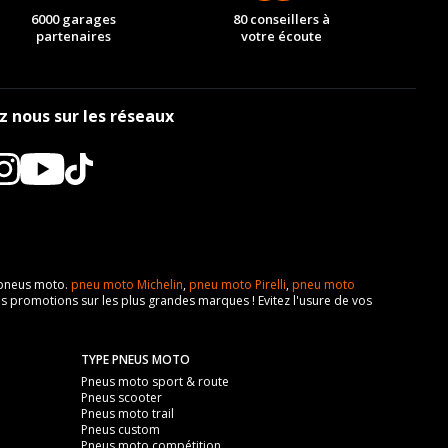
6000 garages
80 conseillers à
partenaires
votre écoute
z nous sur les réseaux
e pneus moto.
pneu moto Michelin
,
pneu moto Pirelli
,
pneu moto
s promotions sur les plus grandes marques ! Evitez l'usure de vos
TYPE PNEUS MOTO
Pneus moto sport & route
Pneus scooter
Pneus moto trail
Pneus custom
Pneus moto compétition