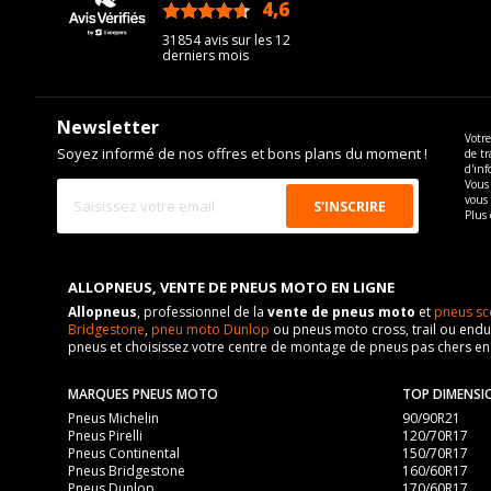
4,6
/5
31854 avis sur les 12
derniers mois
Newsletter
Votre
Soyez informé de nos offres et bons plans du moment !
de tr
d'inf
Vous 
vous
Plus 
ALLOPNEUS, VENTE DE PNEUS MOTO EN LIGNE
Allopneus
, professionnel de la
vente de pneus moto
et
pneus sc
Bridgestone
,
pneu moto Dunlop
ou pneus moto cross, trail ou endur
pneus et choisissez votre centre de montage de pneus pas chers e
MARQUES PNEUS MOTO
TOP DIMENSI
Pneus Michelin
90/90R21
Pneus Pirelli
120/70R17
Pneus Continental
150/70R17
Pneus Bridgestone
160/60R17
Pneus Dunlop
170/60R17