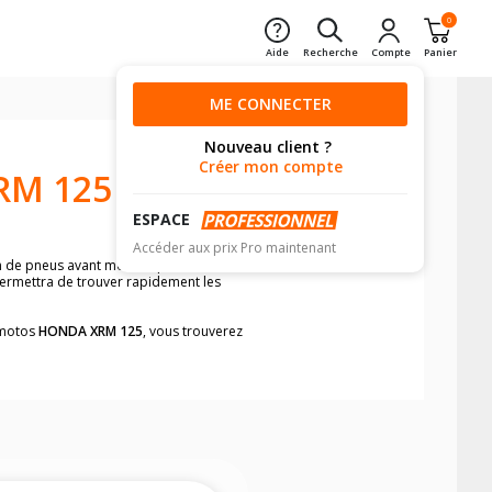
0
Aide
Recherche
Compte
Panier
ME CONNECTER
Nouveau client ?
Créer mon compte
RM 125
ESPACE
Accéder aux prix Pro maintenant
n de pneus avant moto et pneus arrière
 permettra de trouver rapidement les
s motos
HONDA XRM 125
, vous trouverez
neumatiques, dans le carnet de bord de
he par véhicule, simplement et