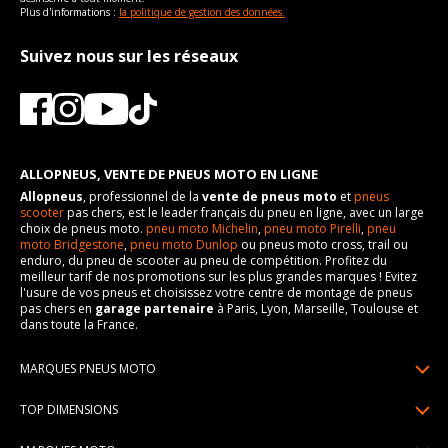
Plus d'informations :
la politique de gestion des données.
Suivez nous sur les réseaux
ALLOPNEUS, VENTE DE PNEUS MOTO EN LIGNE
Allopneus
, professionnel de la
vente de pneus moto
et
pneus
scooter
pas chers, est le leader français du pneu en ligne, avec un large
choix de pneus moto.
pneu moto Michelin
,
pneu moto Pirelli
,
pneu
moto Bridgestone
,
pneu moto Dunlop
ou pneus moto cross, trail ou
enduro, du pneu de scooter au pneu de compétition. Profitez du
meilleur tarif de nos promotions sur les plus grandes marques ! Evitez
l'usure de vos pneus et choisissez votre centre de montage de pneus
pas chers en
garage partenaire
à Paris, Lyon, Marseille, Toulouse et
dans toute la France.
MARQUES PNEUS MOTO
Pneus Michelin
TOP DIMENSIONS
Pneus Pirelli
90/90R21