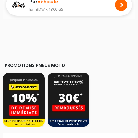
Par
véhicule
Nous recommandons de toujours monter des pneus moto avec les
dimensions homologuées par le constructeur.
Ex : BMW R 1300 GS
Pour cela, veuillez sélectionner la motorisation de votre moto
HUONIAO
ci-dessous :
Les résultats de votre recherche sont donnés à titre indicatif. Il est
fortement recommandé de vérifier en amont la dimension des pneus
montés sur votre véhicule, sans oublier les indices de charge et de
vitesse, indispensables pour que votre dimension soit complète.
PROMOTIONS PNEUS MOTO