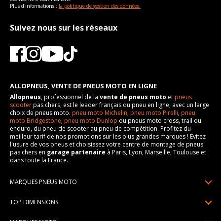
Plus d'informations :
la politique de gestion des données.
Suivez nous sur les réseaux
ALLOPNEUS, VENTE DE PNEUS MOTO EN LIGNE
Allopneus
, professionnel de la
vente de pneus moto
et
pneus
scooter
pas chers, est le leader français du pneu en ligne, avec un large
choix de pneus moto.
pneu moto Michelin
,
pneu moto Pirelli
,
pneu
moto Bridgestone
,
pneu moto Dunlop
ou pneus moto cross, trail ou
enduro, du pneu de scooter au pneu de compétition. Profitez du
meilleur tarif de nos promotions sur les plus grandes marques ! Evitez
l'usure de vos pneus et choisissez votre centre de montage de pneus
pas chers en
garage partenaire
à Paris, Lyon, Marseille, Toulouse et
dans toute la France.
MARQUES PNEUS MOTO
Pneus Michelin
TOP DIMENSIONS
Pneus Pirelli
90/90R21