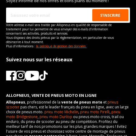
Soyez informé de nos offres et bons plans du moment !
Votre adresse e-mail sera traitée par Allopneus en qualité de responsable de
traitement pour lui permettre de vous envoyer des e-mails d'information
concernant ses activités, produits et services.
Vous disposez des droits prévus par la règlementation, en particulier de vous
désinscrire à tout moment.
Plus d'informations :
la politique de gestion des données.
Suivez nous sur les réseaux
ALLOPNEUS, VENTE DE PNEUS MOTO EN LIGNE
Allopneus
, professionnel de la
vente de pneus moto
et
pneus
scooter
pas chers, est le leader français du pneu en ligne, avec un large
choix de pneus moto.
pneu moto Michelin
,
pneu moto Pirelli
,
pneu
moto Bridgestone
,
pneu moto Dunlop
ou pneus moto cross, trail ou
enduro, du pneu de scooter au pneu de compétition. Profitez du
meilleur tarif de nos promotions sur les plus grandes marques ! Evitez
l'usure de vos pneus et choisissez votre centre de montage de pneus