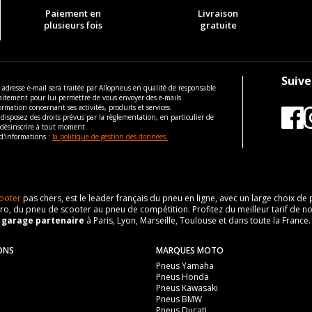
Paiement en
Livraison
plusieurs fois
gratuite
Suive
 adresse e-mail sera traitée par Allopneus en qualité de responsable
aitement pour lui permettre de vous envoyer des e-mails
ormation concernant ses activités, produits et services.
disposez des droits prévus par la règlementation, en particulier de
 désinscrire à tout moment.
d'informations :
la politique de gestion des données.
ooter
pas chers, est le leader français du pneu en ligne, avec un large choix d
o, du pneu de scooter au pneu de compétition. Profitez du meilleur tarif de no
n
garage partenaire
à Paris, Lyon, Marseille, Toulouse et dans toute la France.
ONS
MARQUES MOTO
Pneus Yamaha
Pneus Honda
Pneus Kawasaki
Pneus BMW
Pneus Ducati