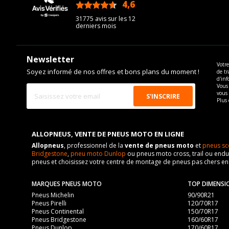
4,6
/5
31775 avis sur les 12
derniers mois
Newsletter
Votre
Soyez informé de nos offres et bons plans du moment !
de tr
d'inf
Vous 
vous
Plus 
ALLOPNEUS, VENTE DE PNEUS MOTO EN LIGNE
Allopneus
, professionnel de la
vente de pneus moto
et
pneus sc
Bridgestone
,
pneu moto Dunlop
ou pneus moto cross, trail ou endur
pneus et choisissez votre centre de montage de pneus pas chers e
MARQUES PNEUS MOTO
TOP DIMENSI
Pneus Michelin
90/90R21
Pneus Pirelli
120/70R17
Pneus Continental
150/70R17
Pneus Bridgestone
160/60R17
Pneus Dunlop
170/60R17