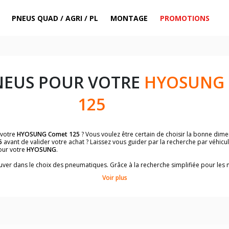
PNEUS QUAD / AGRI / PL
MONTAGE
PROMOTIONS
NEUS POUR VOTRE
HYOSUNG
125
 votre
HYOSUNG Comet 125
? Vous voulez être certain de choisir la bonne di
5
avant de valider votre achat ? Laissez vous guider par la recherche par véhicu
our votre
HYOSUNG
.
trouver dans le choix des pneumatiques. Grâce à la recherche simplifiée pour le
de pneus homologuées par
HYOSUNG Comet 125
.
Voir plus
dimensions de vos pneus ? Ces informations sont indiquées sur le flanc des p
sur la moto.
es pneus avant moto et les pneus arrière moto grâce à notre moteur de recherc
 des pneus moto avec les dimensions homologuées par le constructeur.