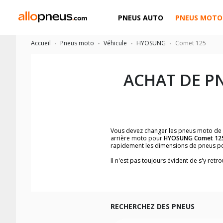
PNEUS AUTO
PNEUS MOTO
Accueil
Pneus moto
Véhicule
HYOSUNG
Comet 125
ACHAT DE P
Vous devez changer les pneus moto de
arrière moto pour
HYOSUNG Comet 12
rapidement les dimensions de pneus p
Il n'est pas toujours évident de s'y re
trouverez facilement les dimensions 
Vous ne savez pas comment trouver les 
la moto ainsi que sur l'étiquette collée 
Vous trouverez les propositions pour l
facilement.
RECHERCHEZ DES PNEUS
Nous recommandons de toujours monter