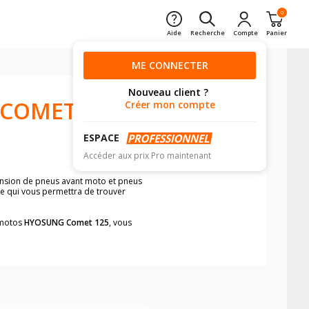
0
Aide
Recherche
Compte
Panier
ME CONNECTER
Nouveau client ?
 COMET
Créer mon compte
ESPACE
Accéder aux prix Pro maintenant
mension de pneus avant moto et pneus
le qui vous permettra de trouver
s motos
HYOSUNG Comet 125
, vous
neumatiques, dans le carnet de bord de
he par véhicule, simplement et