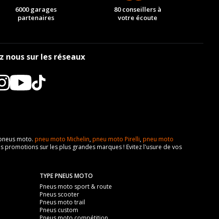
6000 garages
80 conseillers à
partenaires
votre écoute
z nous sur les réseaux
e pneus moto.
pneu moto Michelin
,
pneu moto Pirelli
,
pneu moto
s promotions sur les plus grandes marques ! Evitez l'usure de vos
TYPE PNEUS MOTO
Pneus moto sport & route
Pneus scooter
Pneus moto trail
Pneus custom
Pneus moto compétition