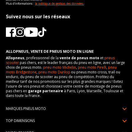
Plus d'informations :
la politique de gestion des données.
Suivez nous sur les réseaux
ALLOPNEUS, VENTE DE PNEUS MOTO EN LIGNE
Allopneus
, professionnel de la
vente de pneus moto
et
pneus
scooter
pas chers, est le leader français du pneu en ligne, avec un large
choix de pneus moto.
pneu moto Michelin
,
pneu moto Pirelli
,
pneu
moto Bridgestone
,
pneu moto Dunlop
ou pneus moto cross, trail ou
enduro, du pneu de scooter au pneu de compétition. Profitez du
meilleur tarif de nos promotions sur les plus grandes marques ! Evitez
l'usure de vos pneus et choisissez votre centre de montage de pneus
pas chers en
garage partenaire
à Paris, Lyon, Marseille, Toulouse et
dans toute la France.
MARQUES PNEUS MOTO
Pneus Michelin
TOP DIMENSIONS
Pneus Pirelli
90/90R21