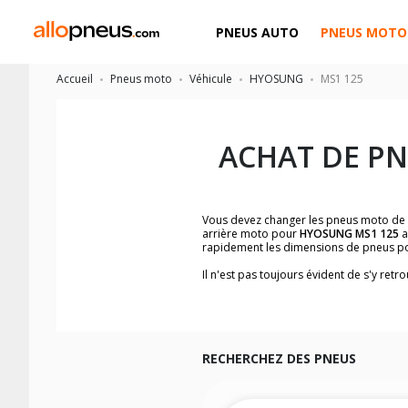
PNEUS AUTO
PNEUS MOTO
Accueil
Pneus moto
Véhicule
HYOSUNG
MS1 125
ACHAT DE P
Vous devez changer les pneus moto de
arrière moto pour
HYOSUNG MS1 125
a
rapidement les dimensions de pneus p
Il n'est pas toujours évident de s'y re
trouverez facilement les dimensions 
Vous ne savez pas comment trouver les 
la moto ainsi que sur l'étiquette collée 
Vous trouverez les propositions pour l
facilement.
RECHERCHEZ DES PNEUS
Nous recommandons de toujours monter