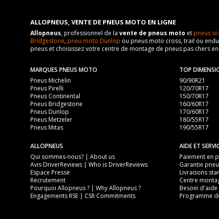
ALLOPNEUS, VENTE DE PNEUS MOTO EN LIGNE
Allopneus
, professionnel de la
vente de pneus moto
et
pneus sc
Bridgestone
,
pneu moto Dunlop
ou pneus moto cross, trail ou endur
pneus et choisissez votre centre de montage de pneus pas chers e
MARQUES PNEUS MOTO
TOP DIMENSI
Pneus Michelin
90/90R21
Pneus Pirelli
120/70R17
Pneus Continental
150/70R17
Pneus Bridgestone
160/60R17
Pneus Dunlop
170/60R17
Pneus Metzeler
180/55R17
Pneus Mitas
190/55R17
ALLOPNEUS
AIDE ET SERVI
Qui sommes-nous? | About us
Paiement en pl
Avis DriverReviews | Who is DriverReviews
Garantie pneu
Espace Presse
Livraisons sta
Recrutement
Centre monta
Pourquoi Allopneus ? | Why Allopneus ?
Besoin d'aide 
Engagements RSE | CSR Commitments
Programme de