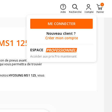
0
Aide
Recherche
Compte
Panier
ME CONNECTER
Nouveau client ?
Créer mon compte
MS1 125
ESPACE
Accéder aux prix Pro maintenant
sion de pneus avant moto et pneus
 qui vous permettra de trouver
s motos
HYOSUNG MS1 125
, vous
neumatiques, dans le carnet de bord de
he par véhicule, simplement et