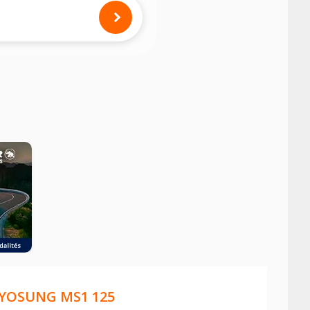
mension des pneus montés sur votre
YOSUNG MS1 125