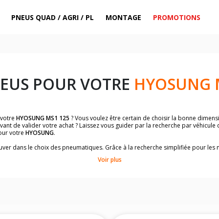
PNEUS QUAD / AGRI / PL
MONTAGE
PROMOTIONS
NEUS POUR VOTRE
HYOSUNG 
 votre
HYOSUNG MS1 125
? Vous voulez être certain de choisir la bonne dimen
vant de valider votre achat ? Laissez vous guider par la recherche par véhicule
our votre
HYOSUNG
.
trouver dans le choix des pneumatiques. Grâce à la recherche simplifiée pour le
de pneus homologuées par
HYOSUNG MS1 125
.
Voir plus
dimensions de vos pneus ? Ces informations sont indiquées sur le flanc des p
sur la moto.
es pneus avant moto et les pneus arrière moto grâce à notre moteur de recherc
 des pneus moto avec les dimensions homologuées par le constructeur.