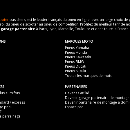
ooter
pas chers, est le leader français du pneu en ligne, avec un large choix d
o, du pneu de scooter au pneu de compétition. Profitez du meilleur tarif de no
n
garage partenaire
à Paris, Lyon, Marseille, Toulouse et dans toute la France.
ONS
MARQUES MOTO
Pneus Yamaha
Pneus Honda
Pneus Kawasaki
Pneus BMW
Pneus Ducati
Pneus Suzuki
Toutes les marques de moto
CES
PARTENAIRES
usieurs fois
Devenez affilié
Devenir garage partenaire de montage
ndard / express
Devenir partenaire de montage à domic
ge pneu
Espace pro
?
 parrainage