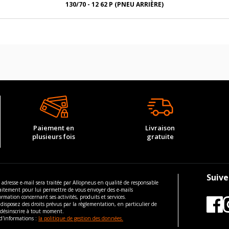
130/70 - 12 62 P (PNEU ARRIÈRE)
Paiement en
Livraison
plusieurs fois
gratuite
Suive
 adresse e-mail sera traitée par Allopneus en qualité de responsable
aitement pour lui permettre de vous envoyer des e-mails
ormation concernant ses activités, produits et services.
disposez des droits prévus par la règlementation, en particulier de
 désinscrire à tout moment.
d'informations :
la politique de gestion des données.