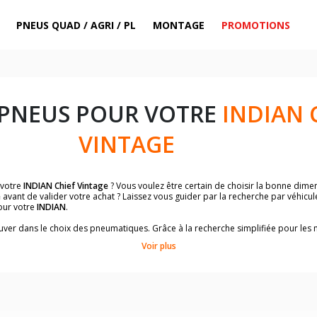
PNEUS QUAD / AGRI / PL
MONTAGE
PROMOTIONS
 PNEUS POUR VOTRE
INDIAN 
VINTAGE
 votre
INDIAN Chief Vintage
? Vous voulez être certain de choisir la bonne dim
e
avant de valider votre achat ? Laissez vous guider par la recherche par véhicu
our votre
INDIAN
.
trouver dans le choix des pneumatiques. Grâce à la recherche simplifiée pour le
de pneus homologuées par
INDIAN Chief Vintage
.
Voir plus
dimensions de vos pneus ? Ces informations sont indiquées sur le flanc des p
sur la moto.
es pneus avant moto et les pneus arrière moto grâce à notre moteur de recherc
 des pneus moto avec les dimensions homologuées par le constructeur.