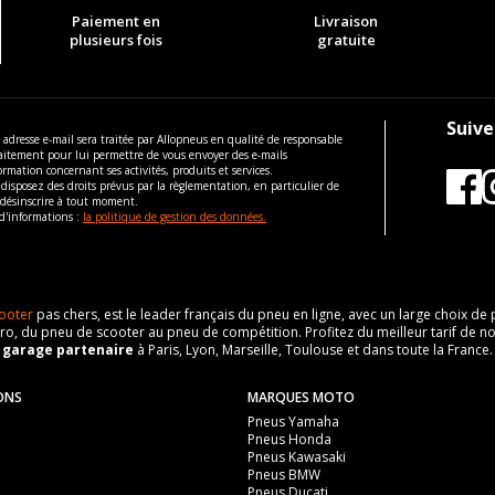
Paiement en
Livraison
plusieurs fois
gratuite
Suive
 adresse e-mail sera traitée par Allopneus en qualité de responsable
aitement pour lui permettre de vous envoyer des e-mails
ormation concernant ses activités, produits et services.
disposez des droits prévus par la règlementation, en particulier de
 désinscrire à tout moment.
d'informations :
la politique de gestion des données.
ooter
pas chers, est le leader français du pneu en ligne, avec un large choix d
o, du pneu de scooter au pneu de compétition. Profitez du meilleur tarif de no
n
garage partenaire
à Paris, Lyon, Marseille, Toulouse et dans toute la France.
ONS
MARQUES MOTO
Pneus Yamaha
Pneus Honda
Pneus Kawasaki
Pneus BMW
Pneus Ducati