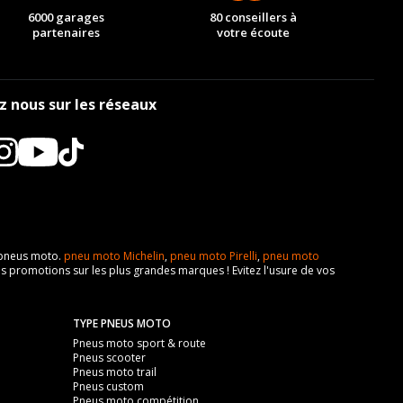
6000 garages
80 conseillers à
partenaires
votre écoute
z nous sur les réseaux
e pneus moto.
pneu moto Michelin
,
pneu moto Pirelli
,
pneu moto
s promotions sur les plus grandes marques ! Evitez l'usure de vos
TYPE PNEUS MOTO
Pneus moto sport & route
Pneus scooter
Pneus moto trail
Pneus custom
Pneus moto compétition