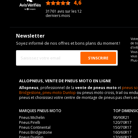
4,6
/5
31761 avis sur les 12
derniers mois
Newsletter
Votre
Soyez informé de nos offres et bons plans du moment !
de tr
d'inf
Vous 
vous
Plus 
ALLOPNEUS, VENTE DE PNEUS MOTO EN LIGNE
Allopneus
, professionnel de la
vente de pneus moto
et
pneus sc
Bridgestone
,
pneu moto Dunlop
ou pneus moto cross, trail ou endur
pneus et choisissez votre centre de montage de pneus pas chers e
MARQUES PNEUS MOTO
TOP DIMENSI
Pneus Michelin
90/90R21
Pneus Pirelli
120/70R17
Pneus Continental
150/70R17
Pneus Bridgestone
160/60R17
Pneus Dunlop
170/60R17