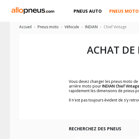
PNEUS AUTO
PNEUS MOTO
Accueil
Pneus moto
Véhicule
INDIAN
Chief Vintage
ACHAT DE
Vous devez changer les pneus moto de
arrière moto pour
INDIAN Chief Vintag
rapidement les dimensions de pneus p
Il n'est pas toujours évident de s'y re
trouverez facilement les dimensions 
Vous ne savez pas comment trouver les 
la moto ainsi que sur l'étiquette collée 
Vous trouverez les propositions pour l
facilement.
RECHERCHEZ DES PNEUS
Nous recommandons de toujours monter