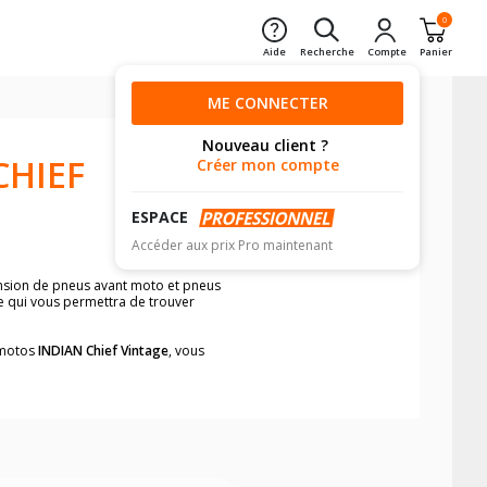
0
Aide
Recherche
Compte
Panier
ME CONNECTER
Nouveau client ?
CHIEF
Créer mon compte
ESPACE
Accéder aux prix Pro maintenant
ension de pneus avant moto et pneus
le qui vous permettra de trouver
s motos
INDIAN Chief Vintage
, vous
neumatiques, dans le carnet de bord de
he par véhicule, simplement et