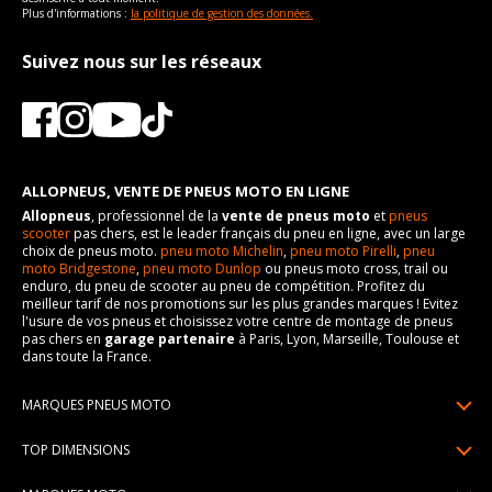
Plus d'informations :
la politique de gestion des données.
Suivez nous sur les réseaux
ALLOPNEUS, VENTE DE PNEUS MOTO EN LIGNE
Allopneus
, professionnel de la
vente de pneus moto
et
pneus
scooter
pas chers, est le leader français du pneu en ligne, avec un large
choix de pneus moto.
pneu moto Michelin
,
pneu moto Pirelli
,
pneu
moto Bridgestone
,
pneu moto Dunlop
ou pneus moto cross, trail ou
enduro, du pneu de scooter au pneu de compétition. Profitez du
meilleur tarif de nos promotions sur les plus grandes marques ! Evitez
l'usure de vos pneus et choisissez votre centre de montage de pneus
pas chers en
garage partenaire
à Paris, Lyon, Marseille, Toulouse et
dans toute la France.
MARQUES PNEUS MOTO
Pneus Michelin
TOP DIMENSIONS
Pneus Pirelli
90/90R21