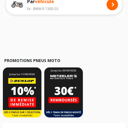
Par
véhicule
Nous recommandons de toujours monter des pneus moto avec les
dimensions homologuées par le constructeur.
Ex : BMW R 1300 GS
Pour cela, veuillez sélectionner le modèle de votre moto
INDIAN Spirit
ci-dessous :
Les résultats de votre recherche sont donnés à titre indicatif. Il est
fortement recommandé de vérifier en amont la dimension des pneus
montés sur votre véhicule, sans oublier les indices de charge et de
vitesse, indispensables pour que votre dimension soit complète.
PROMOTIONS PNEUS MOTO