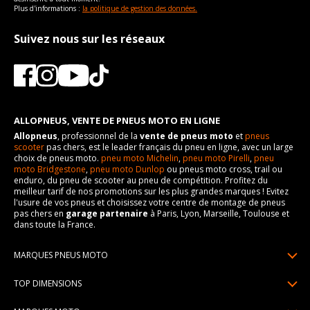
Plus d'informations :
la politique de gestion des données.
Suivez nous sur les réseaux
ALLOPNEUS, VENTE DE PNEUS MOTO EN LIGNE
Allopneus
, professionnel de la
vente de pneus moto
et
pneus
scooter
pas chers, est le leader français du pneu en ligne, avec un large
choix de pneus moto.
pneu moto Michelin
,
pneu moto Pirelli
,
pneu
moto Bridgestone
,
pneu moto Dunlop
ou pneus moto cross, trail ou
enduro, du pneu de scooter au pneu de compétition. Profitez du
meilleur tarif de nos promotions sur les plus grandes marques ! Evitez
l'usure de vos pneus et choisissez votre centre de montage de pneus
pas chers en
garage partenaire
à Paris, Lyon, Marseille, Toulouse et
dans toute la France.
MARQUES PNEUS MOTO
Pneus Michelin
TOP DIMENSIONS
Pneus Pirelli
90/90R21