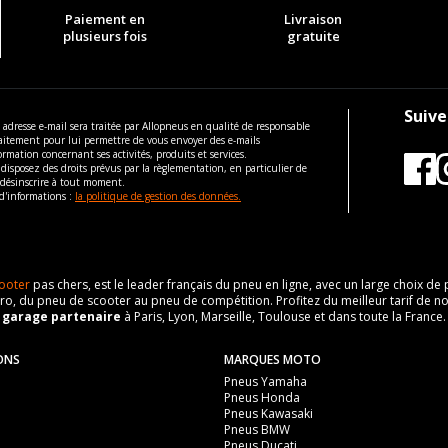
Paiement en
Livraison
plusieurs fois
gratuite
Suive
 adresse e-mail sera traitée par Allopneus en qualité de responsable
aitement pour lui permettre de vous envoyer des e-mails
ormation concernant ses activités, produits et services.
disposez des droits prévus par la règlementation, en particulier de
 désinscrire à tout moment.
d'informations :
la politique de gestion des données.
ooter
pas chers, est le leader français du pneu en ligne, avec un large choix d
o, du pneu de scooter au pneu de compétition. Profitez du meilleur tarif de no
n
garage partenaire
à Paris, Lyon, Marseille, Toulouse et dans toute la France.
ONS
MARQUES MOTO
Pneus Yamaha
Pneus Honda
Pneus Kawasaki
Pneus BMW
Pneus Ducati