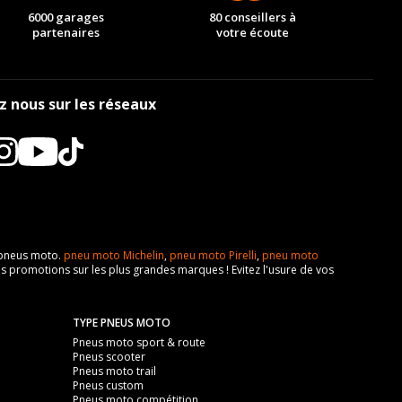
6000 garages
80 conseillers à
partenaires
votre écoute
z nous sur les réseaux
e pneus moto.
pneu moto Michelin
,
pneu moto Pirelli
,
pneu moto
s promotions sur les plus grandes marques ! Evitez l'usure de vos
TYPE PNEUS MOTO
Pneus moto sport & route
Pneus scooter
Pneus moto trail
Pneus custom
Pneus moto compétition