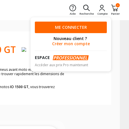
0
Aide
Recherche
Compte
Panier
ME CONNECTER
Nouveau client ?
Créer mon compte
0 GT
ESPACE
Accéder aux prix Pro maintenant
 pneus avant moto et pneus arrière moto
de trouver rapidement les dimensions de
s motos
IO 1500 GT
, vous trouverez
neumatiques, dans le carnet de bord de
he par véhicule, simplement et