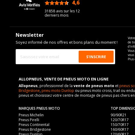
4,6
/5
31858 avis sur les 12
derniers mois
Newsletter
Votre
Soyez informé de nos offres et bons plans du moment !
de tr
d'inf
Vous 
vous
Plus 
ALLOPNEUS, VENTE DE PNEUS MOTO EN LIGNE
Allopneus
, professionnel de la
vente de pneus moto
et
pneus sc
Bridgestone
,
pneu moto Dunlop
ou pneus moto cross, trail ou endur
pneus et choisissez votre centre de montage de pneus pas chers e
MARQUES PNEUS MOTO
TOP DIMENSI
Pneus Michelin
90/90R21
Pneus Pirelli
120/70R17
Pneus Continental
150/70R17
Pneus Bridgestone
160/60R17
Pneus Dunlop
170/60R17