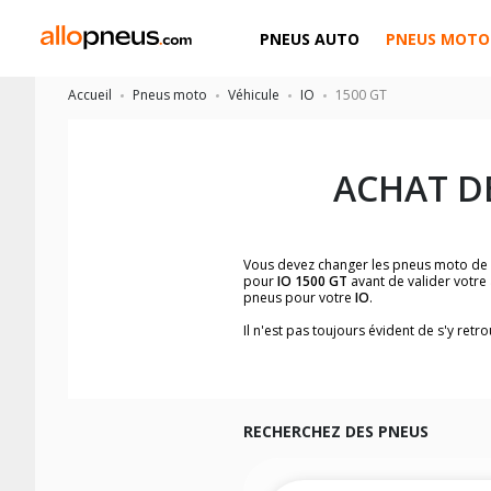
PNEUS AUTO
PNEUS MOTO
Accueil
Pneus moto
Véhicule
IO
1500 GT
ACHAT D
Vous devez changer les pneus moto de
pour
IO 1500 GT
avant de valider votre
pneus pour votre
IO
.
Il n'est pas toujours évident de s'y re
facilement les dimensions de pneus h
Vous ne savez pas comment trouver les 
la moto ainsi que sur l'étiquette collée 
Vous trouverez les propositions pour l
facilement.
RECHERCHEZ DES PNEUS
Nous recommandons de toujours monter