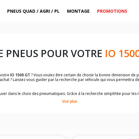
PNEUS QUAD / AGRI / PL
MONTAGE
PROMOTIONS
E PNEUS POUR VOTRE
IO 150
 votre
IO 1500 GT
? Vous voulez être certain de choisir la bonne dimension de
 achat ? Laissez vous guider par la recherche par véhicule qui vous permettra 
trouver dans le choix des pneumatiques. Grâce à la recherche simplifiée pour le
omologuées par
IO 1500 GT
.
Voir plus
dimensions de vos pneus ? Ces informations sont indiquées sur le flanc des p
sur la moto.
es pneus avant moto et les pneus arrière moto grâce à notre moteur de recherc
 des pneus moto avec les dimensions homologuées par le constructeur.