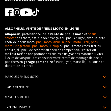
ALLOPNEUS, VENTE DE PNEUS MOTO EN LIGNE
Allopneus
, professionnel de la
vente de pneus moto
et
pneus
scooter
pas chers, est le leader français du pneu en ligne, avec un large
choix de pneus moto.
pneu moto Michelin
,
pneu moto Pirelli
,
pneu
moto Bridgestone
,
pneu moto Dunlop
ou pneus moto cross, trail ou
enduro, du pneu de scooter au pneu de compétition. Profitez du
meilleur tarif de nos promotions sur les plus grandes marques ! Evitez
l'usure de vos pneus et choisissez votre centre de montage de pneus
pas chers en
garage partenaire
à Paris, Lyon, Marseille, Toulouse et
dans toute la France.
MARQUES PNEUS MOTO
Pneus Michelin
TOP DIMENSIONS
Pneus Pirelli
90/90R21
MARQUES MOTO
Pneus Continental
120/70R17
Pneus Yamaha
Pneus Bridgestone
TYPE PNEUS MOTO
150/70R17