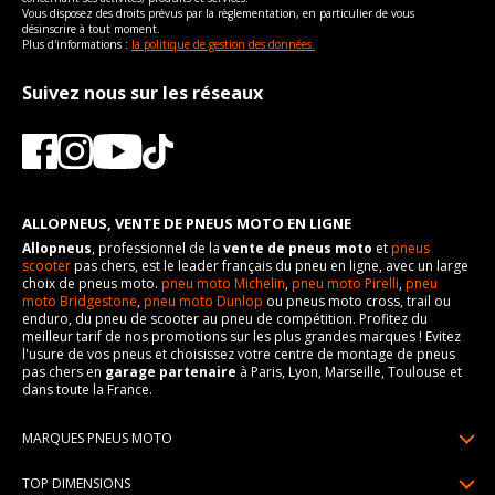
Vous disposez des droits prévus par la règlementation, en particulier de vous
désinscrire à tout moment.
Plus d'informations :
la politique de gestion des données.
Suivez nous sur les réseaux
ALLOPNEUS, VENTE DE PNEUS MOTO EN LIGNE
Allopneus
, professionnel de la
vente de pneus moto
et
pneus
scooter
pas chers, est le leader français du pneu en ligne, avec un large
choix de pneus moto.
pneu moto Michelin
,
pneu moto Pirelli
,
pneu
moto Bridgestone
,
pneu moto Dunlop
ou pneus moto cross, trail ou
enduro, du pneu de scooter au pneu de compétition. Profitez du
meilleur tarif de nos promotions sur les plus grandes marques ! Evitez
l'usure de vos pneus et choisissez votre centre de montage de pneus
pas chers en
garage partenaire
à Paris, Lyon, Marseille, Toulouse et
dans toute la France.
MARQUES PNEUS MOTO
Pneus Michelin
TOP DIMENSIONS