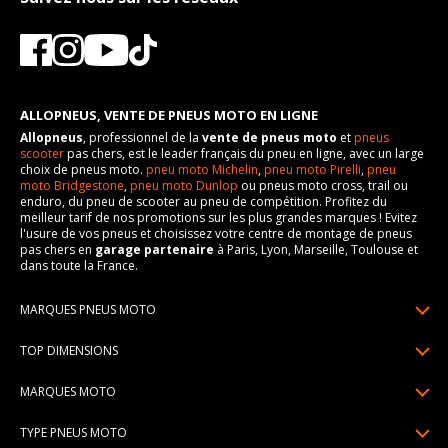
ALLOPNEUS, VENTE DE PNEUS MOTO EN LIGNE
Allopneus
, professionnel de la
vente de pneus moto
et
pneus
scooter
pas chers, est le leader français du pneu en ligne, avec un large
choix de pneus moto.
pneu moto Michelin
,
pneu moto Pirelli
,
pneu
moto Bridgestone
,
pneu moto Dunlop
ou pneus moto cross, trail ou
enduro, du pneu de scooter au pneu de compétition. Profitez du
meilleur tarif de nos promotions sur les plus grandes marques ! Evitez
l'usure de vos pneus et choisissez votre centre de montage de pneus
pas chers en
garage partenaire
à Paris, Lyon, Marseille, Toulouse et
dans toute la France.
MARQUES PNEUS MOTO
Pneus Michelin
TOP DIMENSIONS
Pneus Pirelli
90/90R21
MARQUES MOTO
Pneus Continental
120/70R17
Pneus Yamaha
Pneus Bridgestone
TYPE PNEUS MOTO
150/70R17