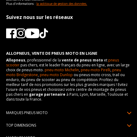
Plus d'informations :
la politique de gestion des données.
Suivez nous sur les réseaux
ALLOPNEUS, VENTE DE PNEUS MOTO EN LIGNE
Allopneus
, professionnel de la
vente de pneus moto
et
pneus
scooter
pas chers, est le leader français du pneu en ligne, avec un large
choix de pneus moto.
pneu moto Michelin
,
pneu moto Pirelli
,
pneu
moto Bridgestone
,
pneu moto Dunlop
ou pneus moto cross, trail ou
enduro, du pneu de scooter au pneu de compétition. Profitez du
meilleur tarif de nos promotions sur les plus grandes marques ! Evitez
l'usure de vos pneus et choisissez votre centre de montage de pneus
pas chers en
garage partenaire
à Paris, Lyon, Marseille, Toulouse et
dans toute la France.
MARQUES PNEUS MOTO
Pneus Michelin
TOP DIMENSIONS
Pneus Pirelli
90/90R21