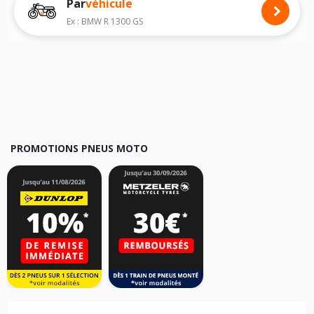
Par
véhicule
Nous recommandons de toujours monter des pneus moto avec les
dimensions homologuées par le constructeur.
Ex : BMW R 1300 GS
Pour cela, veuillez sélectionner le modèle de votre moto
JRD Storm 125
ci-dessous :
Les résultats de votre recherche sont donnés à titre indicatif. Il est
fortement recommandé de vérifier en amont la dimension des pneus
montés sur votre véhicule, sans oublier les indices de charge et de
vitesse, indispensables pour que votre dimension soit complète.
PROMOTIONS PNEUS MOTO