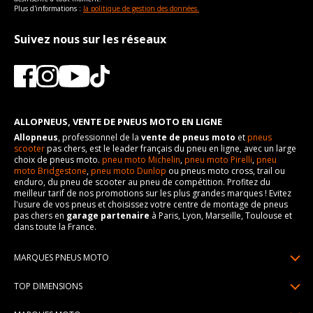
Plus d'informations :
la politique de gestion des données.
Suivez nous sur les réseaux
ALLOPNEUS, VENTE DE PNEUS MOTO EN LIGNE
Allopneus
, professionnel de la
vente de pneus moto
et
pneus
scooter
pas chers, est le leader français du pneu en ligne, avec un large
choix de pneus moto.
pneu moto Michelin
,
pneu moto Pirelli
,
pneu
moto Bridgestone
,
pneu moto Dunlop
ou pneus moto cross, trail ou
enduro, du pneu de scooter au pneu de compétition. Profitez du
meilleur tarif de nos promotions sur les plus grandes marques ! Evitez
l'usure de vos pneus et choisissez votre centre de montage de pneus
pas chers en
garage partenaire
à Paris, Lyon, Marseille, Toulouse et
dans toute la France.
MARQUES PNEUS MOTO
Pneus Michelin
TOP DIMENSIONS
Pneus Pirelli
90/90R21