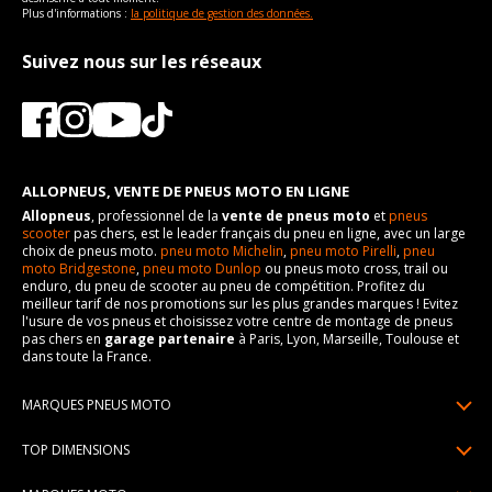
Plus d'informations :
la politique de gestion des données.
Suivez nous sur les réseaux
ALLOPNEUS, VENTE DE PNEUS MOTO EN LIGNE
Allopneus
, professionnel de la
vente de pneus moto
et
pneus
scooter
pas chers, est le leader français du pneu en ligne, avec un large
choix de pneus moto.
pneu moto Michelin
,
pneu moto Pirelli
,
pneu
moto Bridgestone
,
pneu moto Dunlop
ou pneus moto cross, trail ou
enduro, du pneu de scooter au pneu de compétition. Profitez du
meilleur tarif de nos promotions sur les plus grandes marques ! Evitez
l'usure de vos pneus et choisissez votre centre de montage de pneus
pas chers en
garage partenaire
à Paris, Lyon, Marseille, Toulouse et
dans toute la France.
MARQUES PNEUS MOTO
Pneus Michelin
TOP DIMENSIONS
Pneus Pirelli
90/90R21