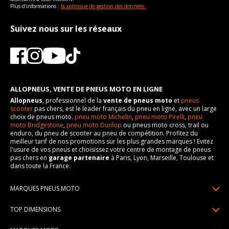
Plus d'informations :
la politique de gestion des données.
Suivez nous sur les réseaux
ALLOPNEUS, VENTE DE PNEUS MOTO EN LIGNE
Allopneus
, professionnel de la
vente de pneus moto
et
pneus
scooter
pas chers, est le leader français du pneu en ligne, avec un large
choix de pneus moto.
pneu moto Michelin
,
pneu moto Pirelli
,
pneu
moto Bridgestone
,
pneu moto Dunlop
ou pneus moto cross, trail ou
enduro, du pneu de scooter au pneu de compétition. Profitez du
meilleur tarif de nos promotions sur les plus grandes marques ! Evitez
l'usure de vos pneus et choisissez votre centre de montage de pneus
pas chers en
garage partenaire
à Paris, Lyon, Marseille, Toulouse et
dans toute la France.
MARQUES PNEUS MOTO
Pneus Michelin
TOP DIMENSIONS
Pneus Pirelli
90/90R21