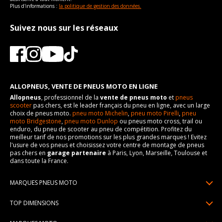
Plus d'informations :
la politique de gestion des données.
Suivez nous sur les réseaux
ALLOPNEUS, VENTE DE PNEUS MOTO EN LIGNE
Allopneus
, professionnel de la
vente de pneus moto
et
pneus
scooter
pas chers, est le leader français du pneu en ligne, avec un large
choix de pneus moto.
pneu moto Michelin
,
pneu moto Pirelli
,
pneu
moto Bridgestone
,
pneu moto Dunlop
ou pneus moto cross, trail ou
enduro, du pneu de scooter au pneu de compétition. Profitez du
meilleur tarif de nos promotions sur les plus grandes marques ! Evitez
l'usure de vos pneus et choisissez votre centre de montage de pneus
pas chers en
garage partenaire
à Paris, Lyon, Marseille, Toulouse et
dans toute la France.
MARQUES PNEUS MOTO
Pneus Michelin
TOP DIMENSIONS
Pneus Pirelli
90/90R21