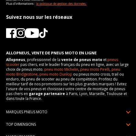
Plus d'informations :
la politique de gestion des données.
Suivez nous sur les réseaux
ALLOPNEUS, VENTE DE PNEUS MOTO EN LIGNE
Allopneus
, professionnel de la
vente de pneus moto
et
pneus
scooter
pas chers, est le leader français du pneu en ligne, avec un large
choix de pneus moto.
pneu moto Michelin
,
pneu moto Pirelli
,
pneu
moto Bridgestone
,
pneu moto Dunlop
ou pneus moto cross, trail ou
enduro, du pneu de scooter au pneu de compétition. Profitez du
meilleur tarif de nos promotions sur les plus grandes marques ! Evitez
l'usure de vos pneus et choisissez votre centre de montage de pneus
pas chers en
garage partenaire
à Paris, Lyon, Marseille, Toulouse et
dans toute la France.
MARQUES PNEUS MOTO
Pneus Michelin
TOP DIMENSIONS
Pneus Pirelli
90/90R21