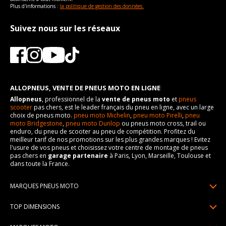
Plus d'informations :
la politique de gestion des données.
Suivez nous sur les réseaux
ALLOPNEUS, VENTE DE PNEUS MOTO EN LIGNE
Allopneus
, professionnel de la
vente de pneus moto
et
pneus
scooter
pas chers, est le leader français du pneu en ligne, avec un large
choix de pneus moto.
pneu moto Michelin
,
pneu moto Pirelli
,
pneu
moto Bridgestone
,
pneu moto Dunlop
ou pneus moto cross, trail ou
enduro, du pneu de scooter au pneu de compétition. Profitez du
meilleur tarif de nos promotions sur les plus grandes marques ! Evitez
l'usure de vos pneus et choisissez votre centre de montage de pneus
pas chers en
garage partenaire
à Paris, Lyon, Marseille, Toulouse et
dans toute la France.
MARQUES PNEUS MOTO
Pneus Michelin
TOP DIMENSIONS
Pneus Pirelli
90/90R21