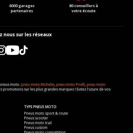
6000 garages
80 conseillers à
partenaires
votre écoute
z nous sur les réseaux
e pneus moto.
pneu moto Michelin
,
pneu moto Pirelli
,
pneu moto
s promotions sur les plus grandes marques ! Evitez l'usure de vos
TYPE PNEUS MOTO
Pneus moto sport & route
Pneus scooter
Pneus moto trail
Pneus custom
Pneus moto compétition