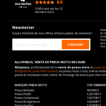
4,6
/5
31854 avis sur les 12
derniers mois
Newsletter
Votre
Soyez informé de nos offres et bons plans du moment !
de tr
d'inf
Vous 
vous
Plus 
ALLOPNEUS, VENTE DE PNEUS MOTO EN LIGNE
Allopneus
, professionnel de la
vente de pneus moto
et
pneus sc
Bridgestone
,
pneu moto Dunlop
ou pneus moto cross, trail ou endur
pneus et choisissez votre centre de montage de pneus pas chers e
MARQUES PNEUS MOTO
TOP DIMENSI
Pneus Michelin
90/90R21
Pneus Pirelli
120/70R17
Pneus Continental
150/70R17
Pneus Bridgestone
160/60R17
Pneus Dunlop
170/60R17