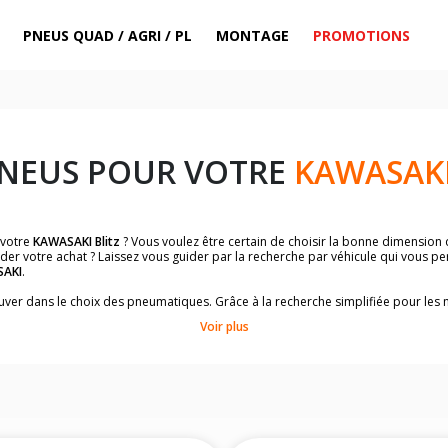
PNEUS QUAD / AGRI / PL
MONTAGE
PROMOTIONS
PNEUS POUR VOTRE
KAWASAKI
 votre
KAWASAKI Blitz
? Vous voulez être certain de choisir la bonne dimension
ider votre achat ? Laissez vous guider par la recherche par véhicule qui vous p
AKI
.
trouver dans le choix des pneumatiques. Grâce à la recherche simplifiée pour le
omologuées par
KAWASAKI Blitz
.
Voir plus
dimensions de vos pneus ? Ces informations sont indiquées sur le flanc des p
sur la moto.
es pneus avant moto et les pneus arrière moto grâce à notre moteur de recherc
 des pneus moto avec les dimensions homologuées par le constructeur.