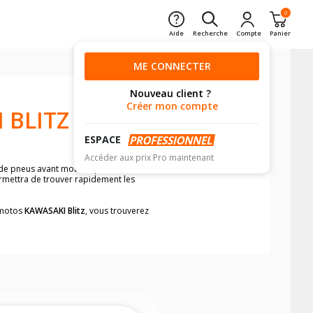
0
Aide
Recherche
Compte
Panier
ME CONNECTER
Nouveau client ?
Créer mon compte
 BLITZ
ESPACE
Accéder aux prix Pro maintenant
 de pneus avant moto et pneus arrière
ermettra de trouver rapidement les
s motos
KAWASAKI Blitz
, vous trouverez
neumatiques, dans le carnet de bord de
he par véhicule, simplement et