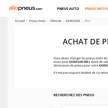
PNEUS AUTO
PNEUS MOTO
Accueil
Pneus moto
Véhicule
KAWASAKI
Blitz
ACHAT DE 
Vous devez changer les pneus moto de
moto pour
KAWASAKI Blitz
avant de val
dimensions de pneus pour votre
KAWAS
Il n'est pas toujours évident de s'y re
facilement les dimensions de pneus h
Vous ne savez pas comment trouver les 
la moto ainsi que sur l'étiquette collée 
Vous trouverez les propositions pour l
facilement.
RECHERCHEZ DES PNEUS
Nous recommandons de toujours monter