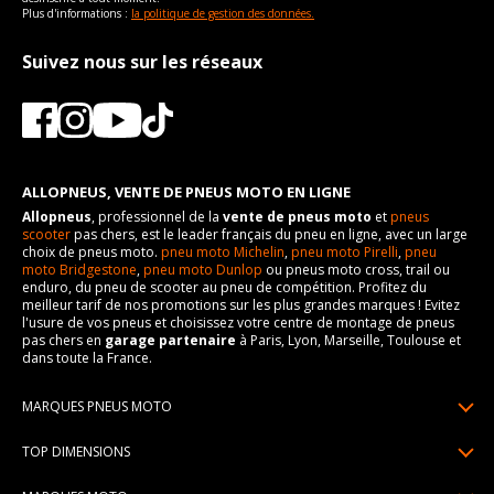
Plus d'informations :
la politique de gestion des données.
Suivez nous sur les réseaux
ALLOPNEUS, VENTE DE PNEUS MOTO EN LIGNE
Allopneus
, professionnel de la
vente de pneus moto
et
pneus
scooter
pas chers, est le leader français du pneu en ligne, avec un large
choix de pneus moto.
pneu moto Michelin
,
pneu moto Pirelli
,
pneu
moto Bridgestone
,
pneu moto Dunlop
ou pneus moto cross, trail ou
enduro, du pneu de scooter au pneu de compétition. Profitez du
meilleur tarif de nos promotions sur les plus grandes marques ! Evitez
l'usure de vos pneus et choisissez votre centre de montage de pneus
pas chers en
garage partenaire
à Paris, Lyon, Marseille, Toulouse et
dans toute la France.
MARQUES PNEUS MOTO
Pneus Michelin
TOP DIMENSIONS
Pneus Pirelli
90/90R21