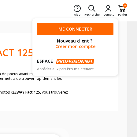
0
Aide
Recherche
Compte
Panier
ME CONNECTER
Nouveau client ?
Créer mon compte
CT 125
ESPACE
Accéder aux prix Pro maintenant
on de pneus avant moto et pneus arrière
 permettra de trouver rapidement les
s motos
KEEWAY Fact 125
, vous trouverez
neumatiques, dans le carnet de bord de
he par véhicule, simplement et