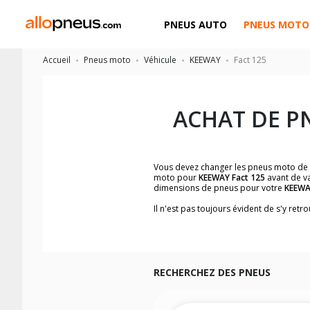
PNEUS AUTO
PNEUS MOTO
Accueil
Pneus moto
Véhicule
KEEWAY
Fact 125
ACHAT DE P
Vous devez changer les pneus moto de
moto pour
KEEWAY Fact 125
avant de va
dimensions de pneus pour votre
KEEW
Il n'est pas toujours évident de s'y re
facilement les dimensions de pneus h
Vous ne savez pas comment trouver les 
la moto ainsi que sur l'étiquette collée 
Vous trouverez les propositions pour l
facilement.
RECHERCHEZ DES PNEUS
Nous recommandons de toujours monter