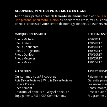
ALLOPNEUS, VENTE DE PNEUS MOTO EN LIGNE
Allopneus
, professionnel de la
vente de pneus moto
et
pneus sc
Bridgestone
,
pneu moto Dunlop
ou pneus moto cross, trail ou endur
pneus et choisissez votre centre de montage de pneus pas chers e
MARQUES PNEUS MOTO
TOP DIMENSI
Pneus Michelin
90/90R21
Pneus Pirelli
120/70R17
Pneus Continental
150/70R17
Pneus Bridgestone
160/60R17
Pneus Dunlop
170/60R17
Pneus Metzeler
180/55R17
Pneus Mitas
190/55R17
ALLOPNEUS
AIDE ET SERVI
Qui sommes-nous? | About us
Paiement en pl
Avis DriverReviews | Who is DriverReviews
Garantie pneu
Espace Presse
Livraisons sta
Recrutement
Centre monta
Pourquoi Allopneus ? | Why Allopneus ?
Besoin d'aide 
Engagements RSE | CSR Commitments
Programme de