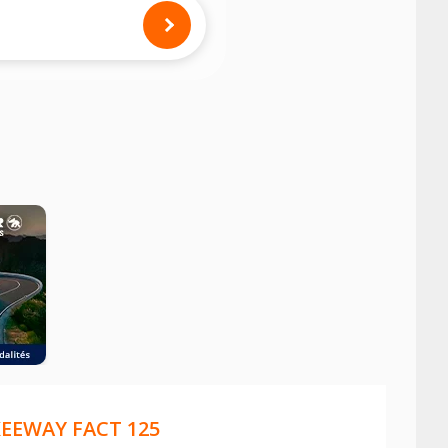
mension des pneus montés sur votre
EEWAY FACT 125