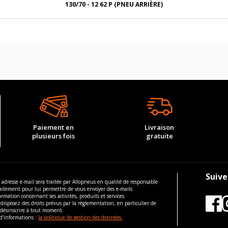
130/70 - 12 62 P (PNEU ARRIÈRE)
Paiement en
Livraison
plusieurs fois
gratuite
Suive
 adresse e-mail sera traitée par Allopneus en qualité de responsable
aitement pour lui permettre de vous envoyer des e-mails
ormation concernant ses activités, produits et services.
disposez des droits prévus par la règlementation, en particulier de
 désinscrire à tout moment.
d'informations :
la politique de gestion des données.