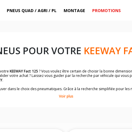
PNEUS QUAD / AGRI / PL
MONTAGE
PROMOTIONS
NEUS POUR VOTRE
KEEWAY FA
 votre
KEEWAY Fact 125
? Vous voulez être certain de choisir la bonne dimensi
lider votre achat ? Laissez vous guider par la recherche par véhicule qui vous
AY
.
trouver dans le choix des pneumatiques. Grâce à la recherche simplifiée pour le
omologuées par
KEEWAY Fact 125
.
Voir plus
dimensions de vos pneus ? Ces informations sont indiquées sur le flanc des p
sur la moto.
es pneus avant moto et les pneus arrière moto grâce à notre moteur de recherc
 des pneus moto avec les dimensions homologuées par le constructeur.