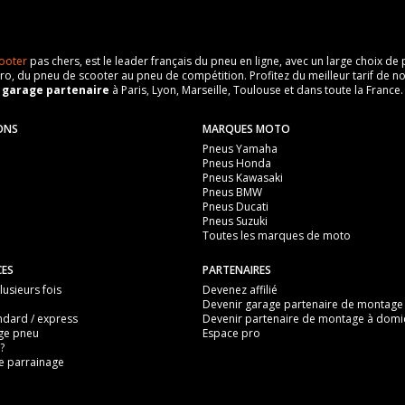
ooter
pas chers, est le leader français du pneu en ligne, avec un large choix d
o, du pneu de scooter au pneu de compétition. Profitez du meilleur tarif de no
n
garage partenaire
à Paris, Lyon, Marseille, Toulouse et dans toute la France.
ONS
MARQUES MOTO
Pneus Yamaha
Pneus Honda
Pneus Kawasaki
Pneus BMW
Pneus Ducati
Pneus Suzuki
Toutes les marques de moto
CES
PARTENAIRES
usieurs fois
Devenez affilié
Devenir garage partenaire de montage
ndard / express
Devenir partenaire de montage à domic
ge pneu
Espace pro
?
 parrainage