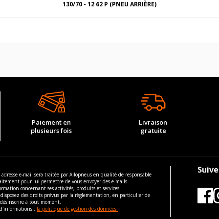
130/70 - 12 62 P (PNEU ARRIÈRE)
Paiement en
Livraison
plusieurs fois
gratuite
Suive
 adresse e-mail sera traitée par Allopneus en qualité de responsable
aitement pour lui permettre de vous envoyer des e-mails
ormation concernant ses activités, produits et services.
disposez des droits prévus par la règlementation, en particulier de
 désinscrire à tout moment.
d'informations :
la politique de gestion des données.