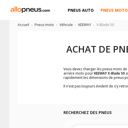
PNEUS AUTO
PNEUS MOTO
Accueil
Pneus moto
Véhicule
KEEWAY
X-Blade 50
ACHAT DE PN
Vous devez changer les pneus moto de
arrière moto pour
KEEWAY X-Blade 50
a
rapidement les dimensions de pneus p
Il n'est pas toujours évident de s'y re
trouverez facilement les dimensions 
Vous ne savez pas comment trouver les 
la moto ainsi que sur l'étiquette collée 
Vous trouverez les propositions pour l
facilement.
RECHERCHEZ DES PNEUS
Nous recommandons de toujours monter