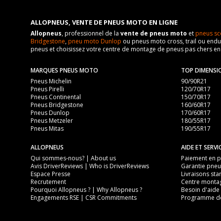
ALLOPNEUS, VENTE DE PNEUS MOTO EN LIGNE
Allopneus
, professionnel de la
vente de pneus moto
et
pneus sc
Bridgestone
,
pneu moto Dunlop
ou pneus moto cross, trail ou endur
pneus et choisissez votre centre de montage de pneus pas chers e
MARQUES PNEUS MOTO
TOP DIMENSI
Pneus Michelin
90/90R21
Pneus Pirelli
120/70R17
Pneus Continental
150/70R17
Pneus Bridgestone
160/60R17
Pneus Dunlop
170/60R17
Pneus Metzeler
180/55R17
Pneus Mitas
190/55R17
ALLOPNEUS
AIDE ET SERVI
Qui sommes-nous? | About us
Paiement en pl
Avis DriverReviews | Who is DriverReviews
Garantie pneu
Espace Presse
Livraisons sta
Recrutement
Centre monta
Pourquoi Allopneus ? | Why Allopneus ?
Besoin d'aide 
Engagements RSE | CSR Commitments
Programme de