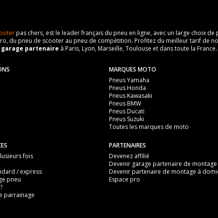
ooter
pas chers, est le leader français du pneu en ligne, avec un large choix d
o, du pneu de scooter au pneu de compétition. Profitez du meilleur tarif de no
n
garage partenaire
à Paris, Lyon, Marseille, Toulouse et dans toute la France.
ONS
MARQUES MOTO
Pneus Yamaha
Pneus Honda
Pneus Kawasaki
Pneus BMW
Pneus Ducati
Pneus Suzuki
Toutes les marques de moto
CES
PARTENAIRES
usieurs fois
Devenez affilié
Devenir garage partenaire de montage
ndard / express
Devenir partenaire de montage à domic
ge pneu
Espace pro
?
 parrainage