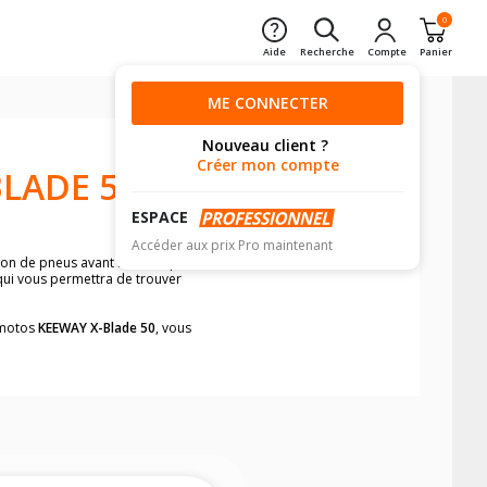
0
Aide
Recherche
Compte
Panier
ME CONNECTER
Nouveau client ?
Créer mon compte
LADE 50
ESPACE
Accéder aux prix Pro maintenant
sion de pneus avant moto et pneus
 qui vous permettra de trouver
s motos
KEEWAY X-Blade 50
, vous
neumatiques, dans le carnet de bord de
he par véhicule, simplement et