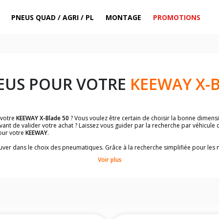
PNEUS QUAD / AGRI / PL
MONTAGE
PROMOTIONS
EUS POUR VOTRE
KEEWAY X-B
 votre
KEEWAY X-Blade 50
? Vous voulez être certain de choisir la bonne dimen
vant de valider votre achat ? Laissez vous guider par la recherche par véhicule
our votre
KEEWAY
.
trouver dans le choix des pneumatiques. Grâce à la recherche simplifiée pour le
de pneus homologuées par
KEEWAY X-Blade 50
.
Voir plus
dimensions de vos pneus ? Ces informations sont indiquées sur le flanc des p
sur la moto.
es pneus avant moto et les pneus arrière moto grâce à notre moteur de recherc
 des pneus moto avec les dimensions homologuées par le constructeur.