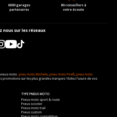
6000 garages
80 conseillers à
partenaires
votre écoute
z nous sur les réseaux
e pneus moto.
pneu moto Michelin
,
pneu moto Pirelli
,
pneu moto
s promotions sur les plus grandes marques ! Evitez l'usure de vos
TYPE PNEUS MOTO
Pneus moto sport & route
Pneus scooter
Pneus moto trail
Pneus custom
Pneus moto compétition