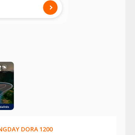
mension des pneus montés sur votre
NGDAY DORA 1200