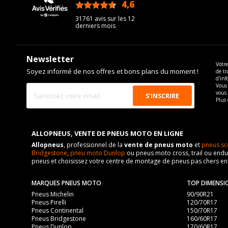
4,6
/5
31761 avis sur les 12
derniers mois
Newsletter
Votre
Soyez informé de nos offres et bons plans du moment !
de tr
d'inf
Vous 
vous
Plus 
ALLOPNEUS, VENTE DE PNEUS MOTO EN LIGNE
Allopneus
, professionnel de la
vente de pneus moto
et
pneus sc
Bridgestone
,
pneu moto Dunlop
ou pneus moto cross, trail ou endur
pneus et choisissez votre centre de montage de pneus pas chers e
MARQUES PNEUS MOTO
TOP DIMENSI
Pneus Michelin
90/90R21
Pneus Pirelli
120/70R17
Pneus Continental
150/70R17
Pneus Bridgestone
160/60R17
Pneus Dunlop
170/60R17