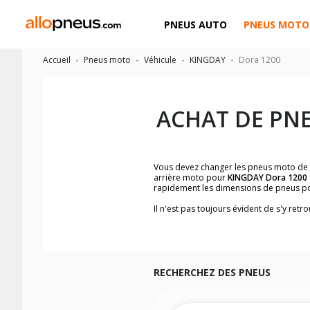
PNEUS AUTO
PNEUS MOTO
Accueil
Pneus moto
Véhicule
KINGDAY
Dora 1200
ACHAT DE PN
Vous devez changer les pneus moto de
arrière moto pour
KINGDAY Dora 1200
rapidement les dimensions de pneus p
Il n'est pas toujours évident de s'y re
trouverez facilement les dimensions 
Vous ne savez pas comment trouver les 
la moto ainsi que sur l'étiquette collée 
Vous trouverez les propositions pour l
facilement.
RECHERCHEZ DES PNEUS
Nous recommandons de toujours monter