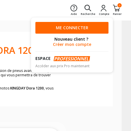
0
Aide
Recherche
Compte
Panier
ME CONNECTER
Nouveau client ?
Créer mon compte
ORA 1200
ESPACE
Accéder aux prix Pro maintenant
nsion de pneus avant moto et pneus
e qui vous permettra de trouver
s motos
KINGDAY Dora 1200
, vous
neumatiques, dans le carnet de bord de
he par véhicule, simplement et