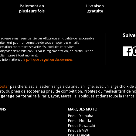
Paiement en
Livraison
plusieurs fois
gratuite
Suive
 adresse e-mail sera traitée par Allopneus en qualité de responsable
aitement pour lui permettre de vous envoyer des e-mails
ormation concernant ses activités, produits et services.
disposez des droits prévus par la règlementation, en particulier de
 désinscrire à tout moment.
d'informations :
la politique de gestion des données.
ooter
pas chers, est le leader français du pneu en ligne, avec un large choix d
o, du pneu de scooter au pneu de compétition. Profitez du meilleur tarif de no
n
garage partenaire
à Paris, Lyon, Marseille, Toulouse et dans toute la France.
ONS
MARQUES MOTO
Pneus Yamaha
Pneus Honda
Pneus Kawasaki
Pneus BMW
Pneus Ducati