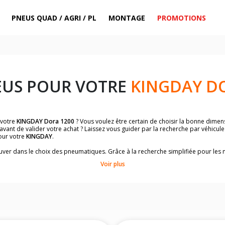
PNEUS QUAD / AGRI / PL
MONTAGE
PROMOTIONS
EUS POUR VOTRE
KINGDAY D
 votre
KINGDAY Dora 1200
? Vous voulez être certain de choisir la bonne dime
avant de valider votre achat ? Laissez vous guider par la recherche par véhicul
our votre
KINGDAY
.
trouver dans le choix des pneumatiques. Grâce à la recherche simplifiée pour le
de pneus homologuées par
KINGDAY Dora 1200
.
Voir plus
dimensions de vos pneus ? Ces informations sont indiquées sur le flanc des p
sur la moto.
es pneus avant moto et les pneus arrière moto grâce à notre moteur de recherc
 des pneus moto avec les dimensions homologuées par le constructeur.