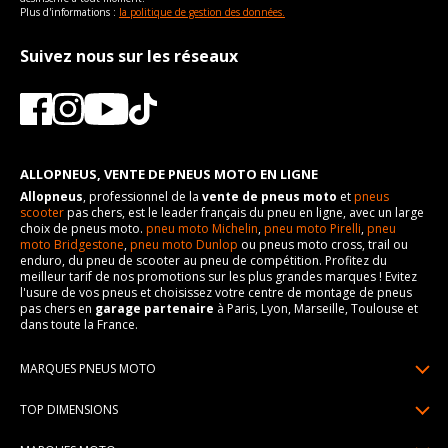
Plus d'informations :
la politique de gestion des données.
Suivez nous sur les réseaux
ALLOPNEUS, VENTE DE PNEUS MOTO EN LIGNE
Allopneus
, professionnel de la
vente de pneus moto
et
pneus
scooter
pas chers, est le leader français du pneu en ligne, avec un large
choix de pneus moto.
pneu moto Michelin
,
pneu moto Pirelli
,
pneu
moto Bridgestone
,
pneu moto Dunlop
ou pneus moto cross, trail ou
enduro, du pneu de scooter au pneu de compétition. Profitez du
meilleur tarif de nos promotions sur les plus grandes marques ! Evitez
l'usure de vos pneus et choisissez votre centre de montage de pneus
pas chers en
garage partenaire
à Paris, Lyon, Marseille, Toulouse et
dans toute la France.
MARQUES PNEUS MOTO
Pneus Michelin
TOP DIMENSIONS
Pneus Pirelli
90/90R21