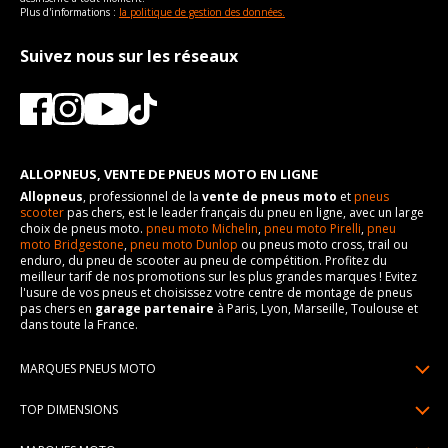
Plus d'informations :
la politique de gestion des données.
Suivez nous sur les réseaux
ALLOPNEUS, VENTE DE PNEUS MOTO EN LIGNE
Allopneus
, professionnel de la
vente de pneus moto
et
pneus
scooter
pas chers, est le leader français du pneu en ligne, avec un large
choix de pneus moto.
pneu moto Michelin
,
pneu moto Pirelli
,
pneu
moto Bridgestone
,
pneu moto Dunlop
ou pneus moto cross, trail ou
enduro, du pneu de scooter au pneu de compétition. Profitez du
meilleur tarif de nos promotions sur les plus grandes marques ! Evitez
l'usure de vos pneus et choisissez votre centre de montage de pneus
pas chers en
garage partenaire
à Paris, Lyon, Marseille, Toulouse et
dans toute la France.
MARQUES PNEUS MOTO
Pneus Michelin
TOP DIMENSIONS
Pneus Pirelli
90/90R21