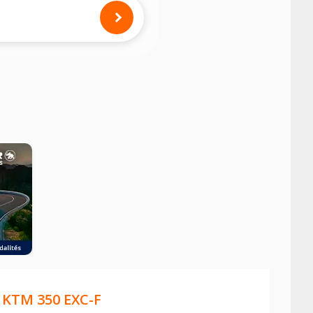
mension des pneus montés sur votre
E
KTM 350 EXC-F