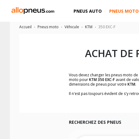
PNEUS AUTO
PNEUS MOTO
Accueil
Pneus moto
Véhicule
KTM
350 EXC-F
ACHAT DE 
Vous devez changer les pneus moto de
moto pour
KTM 350 EXC-F
avant de vali
dimensions de pneus pour votre
KTM
.
Il n'est pas toujours évident de s'y re
facilement les dimensions de pneus h
Vous ne savez pas comment trouver les 
la moto ainsi que sur l'étiquette collée 
Vous trouverez les propositions pour l
facilement.
RECHERCHEZ DES PNEUS
Nous recommandons de toujours monter