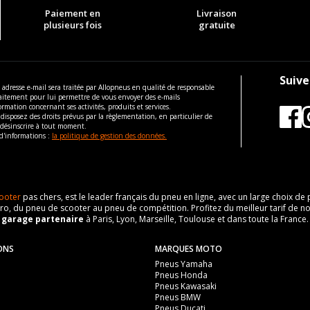
Paiement en
Livraison
plusieurs fois
gratuite
Suive
 adresse e-mail sera traitée par Allopneus en qualité de responsable
aitement pour lui permettre de vous envoyer des e-mails
ormation concernant ses activités, produits et services.
disposez des droits prévus par la règlementation, en particulier de
 désinscrire à tout moment.
d'informations :
la politique de gestion des données.
ooter
pas chers, est le leader français du pneu en ligne, avec un large choix d
o, du pneu de scooter au pneu de compétition. Profitez du meilleur tarif de no
n
garage partenaire
à Paris, Lyon, Marseille, Toulouse et dans toute la France.
ONS
MARQUES MOTO
Pneus Yamaha
Pneus Honda
Pneus Kawasaki
Pneus BMW
Pneus Ducati