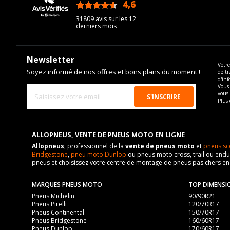
4,6
/5
31809 avis sur les 12
derniers mois
Newsletter
Votre
Soyez informé de nos offres et bons plans du moment !
de tr
d'inf
Vous 
vous
Plus 
ALLOPNEUS, VENTE DE PNEUS MOTO EN LIGNE
Allopneus
, professionnel de la
vente de pneus moto
et
pneus sc
Bridgestone
,
pneu moto Dunlop
ou pneus moto cross, trail ou endur
pneus et choisissez votre centre de montage de pneus pas chers e
MARQUES PNEUS MOTO
TOP DIMENSI
Pneus Michelin
90/90R21
Pneus Pirelli
120/70R17
Pneus Continental
150/70R17
Pneus Bridgestone
160/60R17
Pneus Dunlop
170/60R17