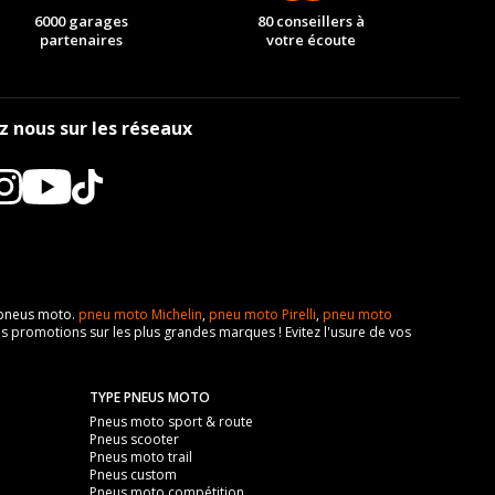
6000 garages
80 conseillers à
partenaires
votre écoute
z nous sur les réseaux
e pneus moto.
pneu moto Michelin
,
pneu moto Pirelli
,
pneu moto
s promotions sur les plus grandes marques ! Evitez l'usure de vos
TYPE PNEUS MOTO
Pneus moto sport & route
Pneus scooter
Pneus moto trail
Pneus custom
Pneus moto compétition