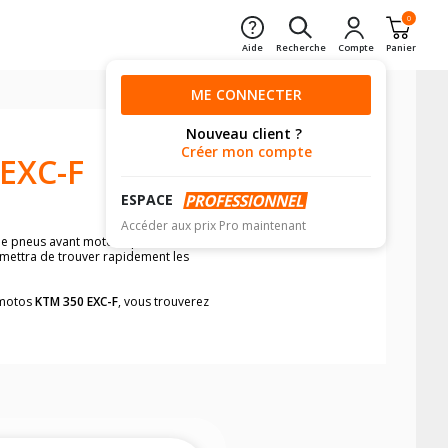
0
Aide
Recherche
Compte
Panier
ME CONNECTER
Nouveau client ?
Créer mon compte
EXC-F
ESPACE
Accéder aux prix Pro maintenant
de pneus avant moto et pneus arrière
ermettra de trouver rapidement les
s motos
KTM 350 EXC-F
, vous trouverez
neumatiques, dans le carnet de bord de
he par véhicule, simplement et