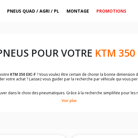
PNEUS QUAD / AGRI / PL
MONTAGE
PROMOTIONS
PNEUS POUR VOTRE
KTM 350 
 votre
KTM 350 EXC-F
? Vous voulez être certain de choisir la bonne dimension 
der votre achat ? Laissez vous guider par la recherche par véhicule qui vous p
trouver dans le choix des pneumatiques. Grâce à la recherche simplifiée pour le
omologuées par
KTM 350 EXC-F
.
Voir plus
dimensions de vos pneus ? Ces informations sont indiquées sur le flanc des p
sur la moto.
es pneus avant moto et les pneus arrière moto grâce à notre moteur de recherc
 des pneus moto avec les dimensions homologuées par le constructeur.