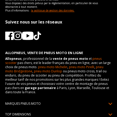
Vous disposez des droits prévus par la règlementation, en particulier de vous
désinscrire à tout moment.
Plus d'informations :
la politique de gestion des données.
Suivez nous sur les réseaux
ALLOPNEUS, VENTE DE PNEUS MOTO EN LIGNE
Allopneus
, professionnel de la
vente de pneus moto
et
pneus
scooter
pas chers, est le leader français du pneu en ligne, avec un large
choix de pneus moto.
pneu moto Michelin
,
pneu moto Pirelli
,
pneu
moto Bridgestone
,
pneu moto Dunlop
ou pneus moto cross, trail ou
enduro, du pneu de scooter au pneu de compétition. Profitez du
meilleur tarif de nos promotions sur les plus grandes marques ! Evitez
l'usure de vos pneus et choisissez votre centre de montage de pneus
pas chers en
garage partenaire
à Paris, Lyon, Marseille, Toulouse et
dans toute la France.
MARQUES PNEUS MOTO
Pneus Michelin
TOP DIMENSIONS