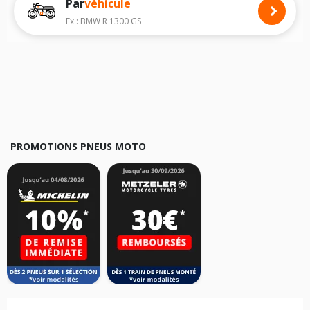
Par
véhicule
Nous recommandons de toujours monter des pneus moto avec les
dimensions homologuées par le constructeur.
Ex : BMW R 1300 GS
Pour cela, veuillez sélectionner le modèle de votre moto
KTM 525 SX
ci-
dessous :
Les résultats de votre recherche sont donnés à titre indicatif. Il est
fortement recommandé de vérifier en amont la dimension des pneus
montés sur votre véhicule, sans oublier les indices de charge et de
vitesse, indispensables pour que votre dimension soit complète.
PROMOTIONS PNEUS MOTO