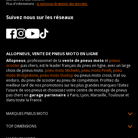
Plus d'informations :
la politique de gestion des données.
Suivez nous sur les réseaux
ALLOPNEUS, VENTE DE PNEUS MOTO EN LIGNE
Allopneus
, professionnel de la
vente de pneus moto
et
pneus
scooter
pas chers, est le leader français du pneu en ligne, avec un large
choix de pneus moto.
pneu moto Michelin
,
pneu moto Pirelli
,
pneu
moto Bridgestone
,
pneu moto Dunlop
ou pneus moto cross, trail ou
enduro, du pneu de scooter au pneu de compétition. Profitez du
meilleur tarif de nos promotions sur les plus grandes marques ! Evitez
l'usure de vos pneus et choisissez votre centre de montage de pneus
pas chers en
garage partenaire
à Paris, Lyon, Marseille, Toulouse et
dans toute la France.
MARQUES PNEUS MOTO
Pneus Michelin
TOP DIMENSIONS
Pneus Pirelli
90/90R21