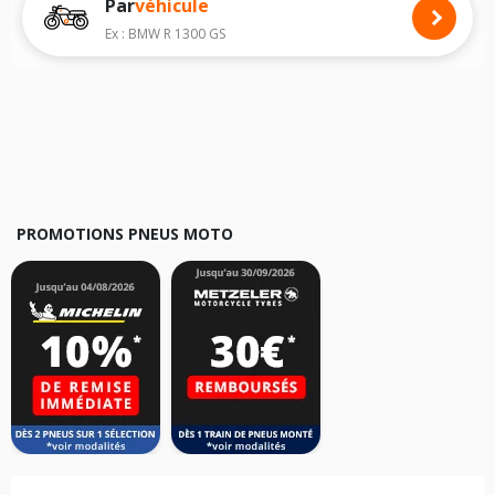
Par
véhicule
Nous recommandons de toujours monter des pneus moto avec les
dimensions homologuées par le constructeur.
Ex : BMW R 1300 GS
Pour cela, veuillez sélectionner le modèle de votre moto
KTM 530 EXC
ci-dessous :
Les résultats de votre recherche sont donnés à titre indicatif. Il est
fortement recommandé de vérifier en amont la dimension des pneus
montés sur votre véhicule, sans oublier les indices de charge et de
vitesse, indispensables pour que votre dimension soit complète.
PROMOTIONS PNEUS MOTO