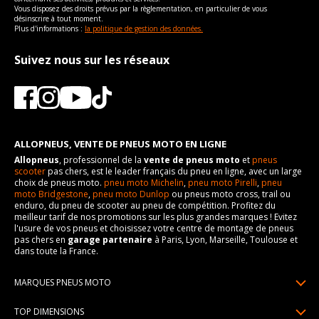
Vous disposez des droits prévus par la règlementation, en particulier de vous
désinscrire à tout moment.
Plus d'informations :
la politique de gestion des données.
Suivez nous sur les réseaux
ALLOPNEUS, VENTE DE PNEUS MOTO EN LIGNE
Allopneus
, professionnel de la
vente de pneus moto
et
pneus
scooter
pas chers, est le leader français du pneu en ligne, avec un large
choix de pneus moto.
pneu moto Michelin
,
pneu moto Pirelli
,
pneu
moto Bridgestone
,
pneu moto Dunlop
ou pneus moto cross, trail ou
enduro, du pneu de scooter au pneu de compétition. Profitez du
meilleur tarif de nos promotions sur les plus grandes marques ! Evitez
l'usure de vos pneus et choisissez votre centre de montage de pneus
pas chers en
garage partenaire
à Paris, Lyon, Marseille, Toulouse et
dans toute la France.
MARQUES PNEUS MOTO
Pneus Michelin
TOP DIMENSIONS