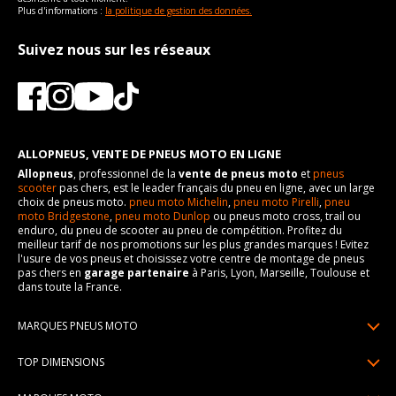
Plus d'informations :
la politique de gestion des données.
Suivez nous sur les réseaux
ALLOPNEUS, VENTE DE PNEUS MOTO EN LIGNE
Allopneus
, professionnel de la
vente de pneus moto
et
pneus
scooter
pas chers, est le leader français du pneu en ligne, avec un large
choix de pneus moto.
pneu moto Michelin
,
pneu moto Pirelli
,
pneu
moto Bridgestone
,
pneu moto Dunlop
ou pneus moto cross, trail ou
enduro, du pneu de scooter au pneu de compétition. Profitez du
meilleur tarif de nos promotions sur les plus grandes marques ! Evitez
l'usure de vos pneus et choisissez votre centre de montage de pneus
pas chers en
garage partenaire
à Paris, Lyon, Marseille, Toulouse et
dans toute la France.
MARQUES PNEUS MOTO
Pneus Michelin
TOP DIMENSIONS
Pneus Pirelli
90/90R21