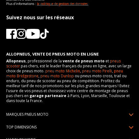
Plus d'informations :
la politique de gestion des données.
Suivez nous sur les réseaux
ALLOPNEUS, VENTE DE PNEUS MOTO EN LIGNE
Allopneus
, professionnel de la
vente de pneus moto
et
pneus
scooter
pas chers, est le leader français du pneu en ligne, avec un large
choix de pneus moto.
pneu moto Michelin
,
pneu moto Pirelli
,
pneu
moto Bridgestone
,
pneu moto Dunlop
ou pneus moto cross, trail ou
enduro, du pneu de scooter au pneu de compétition. Profitez du
meilleur tarif de nos promotions sur les plus grandes marques ! Evitez
l'usure de vos pneus et choisissez votre centre de montage de pneus
pas chers en
garage partenaire
à Paris, Lyon, Marseille, Toulouse et
dans toute la France.
MARQUES PNEUS MOTO
Pneus Michelin
TOP DIMENSIONS
Pneus Pirelli
90/90R21