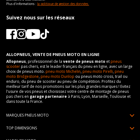
Plus d'informations :
la politique de gestion des données.
Suivez nous sur les réseaux
ALLOPNEUS, VENTE DE PNEUS MOTO EN LIGNE
Allopneus
, professionnel de la
vente de pneus moto
et
pneus
scooter
pas chers, est le leader français du pneu en ligne, avec un large
choix de pneus moto.
pneu moto Michelin
,
pneu moto Pirelli
,
pneu
moto Bridgestone
,
pneu moto Dunlop
ou pneus moto cross, trail ou
enduro, du pneu de scooter au pneu de compétition. Profitez du
meilleur tarif de nos promotions sur les plus grandes marques ! Evitez
l'usure de vos pneus et choisissez votre centre de montage de pneus
pas chers en
garage partenaire
à Paris, Lyon, Marseille, Toulouse et
dans toute la France.
MARQUES PNEUS MOTO
Pneus Michelin
TOP DIMENSIONS
Pneus Pirelli
90/90R21