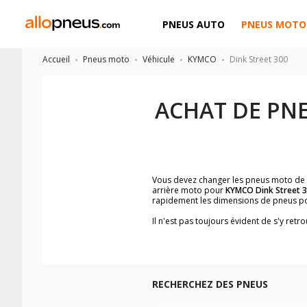
PNEUS AUTO
PNEUS MOTO
Accueil
Pneus moto
Véhicule
KYMCO
Dink Street 300
ACHAT DE PN
Vous devez changer les pneus moto de
arrière moto pour
KYMCO Dink Street 
rapidement les dimensions de pneus p
Il n'est pas toujours évident de s'y re
trouverez facilement les dimensions 
Vous ne savez pas comment trouver les 
la moto ainsi que sur l'étiquette collée 
Vous trouverez les propositions pour l
facilement.
RECHERCHEZ DES PNEUS
Nous recommandons de toujours monter