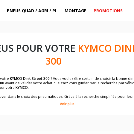
PNEUS QUAD / AGRI / PL
MONTAGE
PROMOTIONS
EUS POUR VOTRE
KYMCO DIN
300
 votre
KYMCO Dink Street 300
? Vous voulez être certain de choisir la bonne d
300
avant de valider votre achat ? Laissez vous guider par la recherche par véhi
our votre
KYMCO
.
trouver dans le choix des pneumatiques. Grâce à la recherche simplifiée pour le
de pneus homologuées par
KYMCO Dink Street 300
.
Voir plus
dimensions de vos pneus ? Ces informations sont indiquées sur le flanc des p
sur la moto.
es pneus avant moto et les pneus arrière moto grâce à notre moteur de recherc
 des pneus moto avec les dimensions homologuées par le constructeur.