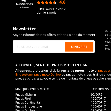
4,6
/5
31800 avis sur les 12
derniers mois
Newsletter
Votre
Soyez informé de nos offres et bons plans du moment !
de tr
d'inf
Vous 
vous
Plus 
ALLOPNEUS, VENTE DE PNEUS MOTO EN LIGNE
Allopneus
, professionnel de la
vente de pneus moto
et
pneus sc
Bridgestone
,
pneu moto Dunlop
ou pneus moto cross, trail ou endur
pneus et choisissez votre centre de montage de pneus pas chers e
MARQUES PNEUS MOTO
TOP DIMENSI
Pneus Michelin
90/90R21
Pneus Pirelli
120/70R17
Pneus Continental
150/70R17
Pneus Bridgestone
160/60R17
Pneus Dunlop
170/60R17