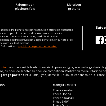
Paiement en
Livraison
plusieurs fois
gratuite
Suive
 adresse e-mail sera traitée par Allopneus en qualité de responsable
aitement pour lui permettre de vous envoyer des e-mails
ormation concernant ses activités, produits et services.
disposez des droits prévus par la règlementation, en particulier de
 désinscrire à tout moment.
d'informations :
la politique de gestion des données.
ooter
pas chers, est le leader français du pneu en ligne, avec un large choix d
o, du pneu de scooter au pneu de compétition. Profitez du meilleur tarif de no
n
garage partenaire
à Paris, Lyon, Marseille, Toulouse et dans toute la France.
ONS
MARQUES MOTO
Pneus Yamaha
Pneus Honda
Pneus Kawasaki
Pneus BMW
Pneus Ducati