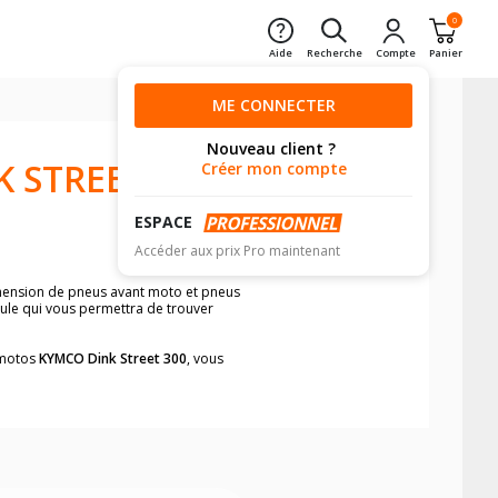
0
Aide
Recherche
Compte
Panier
ME CONNECTER
Nouveau client ?
K STREET
Créer mon compte
ESPACE
Accéder aux prix Pro maintenant
imension de pneus avant moto et pneus
cule qui vous permettra de trouver
s motos
KYMCO Dink Street 300
, vous
neumatiques, dans le carnet de bord de
he par véhicule, simplement et