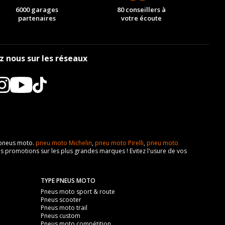
6000 garages
80 conseillers à
partenaires
votre écoute
z nous sur les réseaux
e pneus moto.
pneu moto Michelin
,
pneu moto Pirelli
,
pneu moto
s promotions sur les plus grandes marques ! Evitez l'usure de vos
TYPE PNEUS MOTO
Pneus moto sport & route
Pneus scooter
Pneus moto trail
Pneus custom
Pneus moto compétition