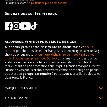
Plus d'informations :
la politique de gestion des données.
Suivez nous sur les réseaux
ALLOPNEUS, VENTE DE PNEUS MOTO EN LIGNE
Allopneus
, professionnel de la
vente de pneus moto
et
pneus
scooter
pas chers, est le leader français du pneu en ligne, avec un large
choix de pneus moto.
pneu moto Michelin
,
pneu moto Pirelli
,
pneu
moto Bridgestone
,
pneu moto Dunlop
ou pneus moto cross, trail ou
enduro, du pneu de scooter au pneu de compétition. Profitez du
meilleur tarif de nos promotions sur les plus grandes marques ! Evitez
l'usure de vos pneus et choisissez votre centre de montage de pneus
pas chers en
garage partenaire
à Paris, Lyon, Marseille, Toulouse et
dans toute la France.
MARQUES PNEUS MOTO
Pneus Michelin
TOP DIMENSIONS
Pneus Pirelli
90/90R21