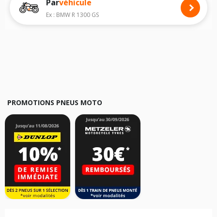
Par
véhicule
Nous recommandons de toujours monter des pneus moto avec les
dimensions homologuées par le constructeur.
Ex : BMW R 1300 GS
Pour cela, veuillez sélectionner le modèle de votre moto
KYMCO Jetix 50
ci-dessous :
Les résultats de votre recherche sont donnés à titre indicatif. Il est
fortement recommandé de vérifier en amont la dimension des pneus
montés sur votre véhicule, sans oublier les indices de charge et de
vitesse, indispensables pour que votre dimension soit complète.
PROMOTIONS PNEUS MOTO