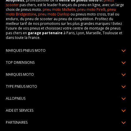
Allopneus
, professionnel de la
vente de pneus moto
et
pneus
scooter
pas chers, est le leader français du pneu en ligne, avec un large
choix de pneus moto.
pneu moto Michelin
,
pneu moto Pirelli
,
pneu
moto Bridgestone
,
pneu moto Dunlop
ou pneus moto cross, trail ou
enduro, du pneu de scooter au pneu de compétition. Profitez du
meilleur tarif de nos promotions sur les plus grandes marques ! Evitez
l'usure de vos pneus et choisissez votre centre de montage de pneus
pas chers en
garage partenaire
à Paris, Lyon, Marseille, Toulouse et
dans toute la France.
MARQUES PNEUS MOTO
Pneus Michelin
TOP DIMENSIONS
Pneus Pirelli
90/90R21
MARQUES MOTO
Pneus Continental
120/70R17
Pneus Yamaha
Pneus Bridgestone
TYPE PNEUS MOTO
150/70R17
Pneus Honda
Pneus Dunlop
Pneus moto sport & route
160/60R17
ALLOPNEUS
Pneus Kawasaki
Pneus Metzeler
Pneus scooter
170/60R17
Qui sommes-nous? | About us
Pneus BMW
Pneus Mitas
AIDE ET SERVICES
Pneus moto trail
180/55R17
Avis DriverReviews | Who is DriverReviews
Pneus Ducati
Paiement en plusieurs fois
Pneus custom
190/55R17
PARTENAIRES
Espace Presse
Pneus Suzuki
Garantie pneu
Pneus moto compétition
Devenez affilié