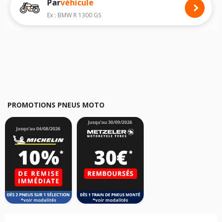
Par
véhicule
Nous recommandons de toujours monter des pneus moto avec les
dimensions homologuées par le constructeur.
Ex : BMW R 1300 GS
Pour cela, veuillez sélectionner le modèle de votre moto
KYMCO Metica
ci-dessous :
Les résultats de votre recherche sont donnés à titre indicatif. Il est
fortement recommandé de vérifier en amont la dimension des pneus
montés sur votre véhicule, sans oublier les indices de charge et de
vitesse, indispensables pour que votre dimension soit complète.
PROMOTIONS PNEUS MOTO