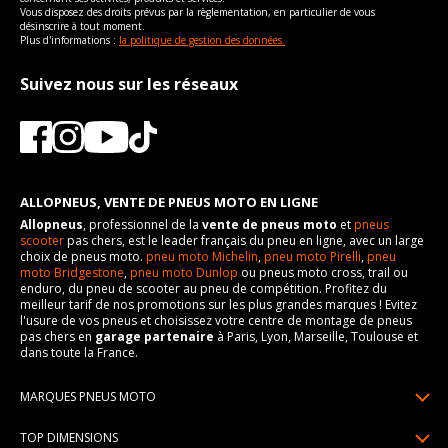
Vous disposez des droits prévus par la règlementation, en particulier de vous
désinscrire à tout moment.
Plus d'informations :
la politique de gestion des données.
Suivez nous sur les réseaux
ALLOPNEUS, VENTE DE PNEUS MOTO EN LIGNE
Allopneus
, professionnel de la
vente de pneus moto
et
pneus
scooter
pas chers, est le leader français du pneu en ligne, avec un large
choix de pneus moto.
pneu moto Michelin
,
pneu moto Pirelli
,
pneu
moto Bridgestone
,
pneu moto Dunlop
ou pneus moto cross, trail ou
enduro, du pneu de scooter au pneu de compétition. Profitez du
meilleur tarif de nos promotions sur les plus grandes marques ! Evitez
l'usure de vos pneus et choisissez votre centre de montage de pneus
pas chers en
garage partenaire
à Paris, Lyon, Marseille, Toulouse et
dans toute la France.
MARQUES PNEUS MOTO
Pneus Michelin
TOP DIMENSIONS