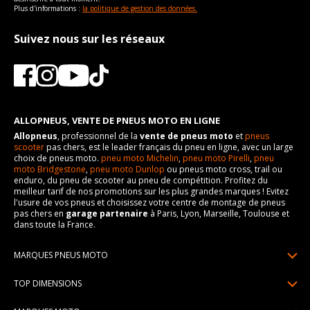
Plus d'informations :
la politique de gestion des données.
Suivez nous sur les réseaux
ALLOPNEUS, VENTE DE PNEUS MOTO EN LIGNE
Allopneus
, professionnel de la
vente de pneus moto
et
pneus
scooter
pas chers, est le leader français du pneu en ligne, avec un large
choix de pneus moto.
pneu moto Michelin
,
pneu moto Pirelli
,
pneu
moto Bridgestone
,
pneu moto Dunlop
ou pneus moto cross, trail ou
enduro, du pneu de scooter au pneu de compétition. Profitez du
meilleur tarif de nos promotions sur les plus grandes marques ! Evitez
l'usure de vos pneus et choisissez votre centre de montage de pneus
pas chers en
garage partenaire
à Paris, Lyon, Marseille, Toulouse et
dans toute la France.
MARQUES PNEUS MOTO
Pneus Michelin
TOP DIMENSIONS
Pneus Pirelli
90/90R21