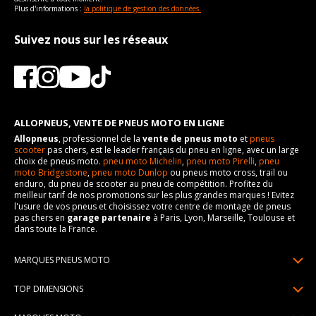
Plus d'informations :
la politique de gestion des données.
Suivez nous sur les réseaux
ALLOPNEUS, VENTE DE PNEUS MOTO EN LIGNE
Allopneus
, professionnel de la
vente de pneus moto
et
pneus
scooter
pas chers, est le leader français du pneu en ligne, avec un large
choix de pneus moto.
pneu moto Michelin
,
pneu moto Pirelli
,
pneu
moto Bridgestone
,
pneu moto Dunlop
ou pneus moto cross, trail ou
enduro, du pneu de scooter au pneu de compétition. Profitez du
meilleur tarif de nos promotions sur les plus grandes marques ! Evitez
l'usure de vos pneus et choisissez votre centre de montage de pneus
pas chers en
garage partenaire
à Paris, Lyon, Marseille, Toulouse et
dans toute la France.
MARQUES PNEUS MOTO
Pneus Michelin
TOP DIMENSIONS
Pneus Pirelli
90/90R21